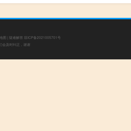
地图
|
疑难解答
琼ICP备2021005701号
，我们会及时纠正，谢谢