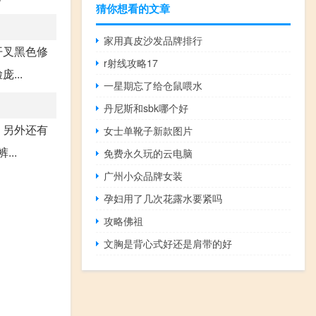
猜你想看的文章
家用真皮沙发品牌排行
开叉黑色修
r射线攻略17
...
一星期忘了给仓鼠喂水
丹尼斯和sbk哪个好
，另外还有
女士单靴子新款图片
..
免费永久玩的云电脑
广州小众品牌女装
孕妇用了几次花露水要紧吗
攻略佛祖
文胸是背心式好还是肩带的好