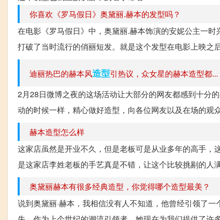
你喜欢《罗马假日》奥黛丽.赫本的发型吗？
在电影《罗马假日》中，奥黛丽.赫本饰演的安妮公主一时
打破了当时流行的俏丽短发。就是这个发型在电影上映之后
造型
迪丽热巴的赫本风
引热议，众女星的赫本造型都...
2月28日微博之夜的这场活动让大部分的网友都感到十分
动的时候一样，精心做好造型，向各位网友以及在场的观众
赫本造型怎么样
这家店虽然是开业不久，但是老板可是从业多年的高手，这
是这家店李姓老板的手艺真是不错，让这个比较挑剔的人满
奥黛丽赫本有很多经典造型，你觉得哪个造型最美？
说到奥黛丽·赫本，我相信没有人不知道，他曾经引领了一
失，作为上个世纪的潮流引领者，她现在为我们提供了许多相