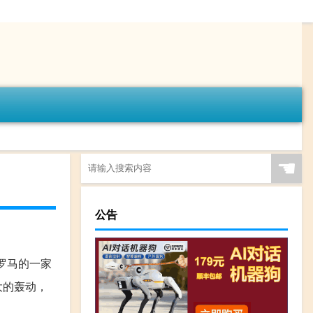
☚
公告
罗马的一家
大的轰动，