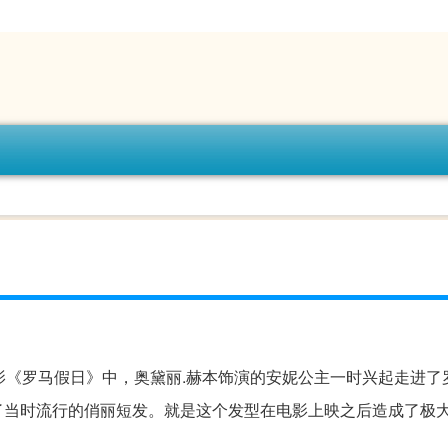
影《罗马假日》中，奥黛丽.赫本饰演的安妮公主一时兴起走进了
了当时流行的俏丽短发。就是这个发型在电影上映之后造成了极