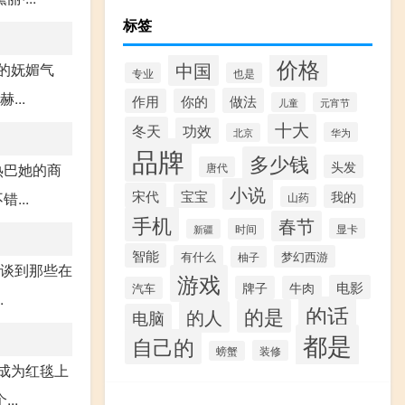
标签
价格
中国
的妩媚气
专业
也是
..
做法
作用
你的
儿童
元宵节
十大
冬天
功效
华为
北京
品牌
多少钱
头发
热巴她的商
唐代
小说
宋代
宝宝
我的
...
山药
手机
春节
时间
显卡
新疆
智能
有什么
梦幻西游
柚子
每谈到那些在
游戏
电影
牌子
牛肉
汽车
.
的话
的是
的人
电脑
都是
自己的
装修
螃蟹
成为红毯上
..