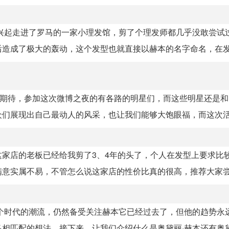
兴起走进了罗马的一家小理发馆，剪了个理发师都几乎没敢尝试
造成了极大的轰动，这个发型也就直接以赫本的名字命名，在发型
的期待，参加这次微博之夜的有各路的明星们，而这些明星还是
们展现出自己最动人的风采，也让我们能够大饱眼福，而这次活动
家店的老板已经给我剪了3、4年的头了，个人在发型上要求比
意实属不易，不管怎么说这家店的性价比真的很高，推荐大家尝试
个时代的潮流，仍然备受关注赫本它已经过去了，但他的趋势永
匹配的想法，接下来，让我们介绍什么是奥黛丽·赫本还有奥黛丽·