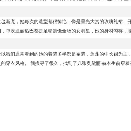
红毯新宠，她每次的造型都很惊艳，像是星光大赏的玫瑰礼裙、
，每次迪丽热巴都是足够震慑全场的女明星，她的身材匀称，脸庞
所以我们通常看到的她的着装多半都是裙装，蓬蓬的中长裙为主
穿衣风格。 我搜寻了很久，找到了几张奥黛丽·赫本生前穿着裤.