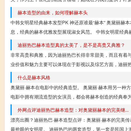
赫本造型的由来，如何理解赫本头
中韩女明星经典赫本发型PK 神还原谁最“赫本” 奥黛丽
息，经典的赫本优雅发型展现淑女风范。 中韩女明星经典赫本
迪丽热巴赫本造型真的太美了，是不是高贵又典雅？
非常高贵和典雅，因为迪丽热巴长得非常甜美，而且有着
业价值和魅力主要可以体现在于影视以及综艺方面，迪丽热
什么是赫本风格
奥黛丽·赫本在电影中的经典造型。 奥黛丽·赫本用另一
电影中拥有潮流造型的女演员，都会将赫本创造的经典奉为圭
外网点评迪丽热巴赫本造型：对奥黛丽赫本的完美继...
漂亮出圈？迪丽热巴·赫本造型点评：奥黛丽·赫本的完美
最抢眼的女明星。 迪丽热巴的两套造型，第一套是民国上海