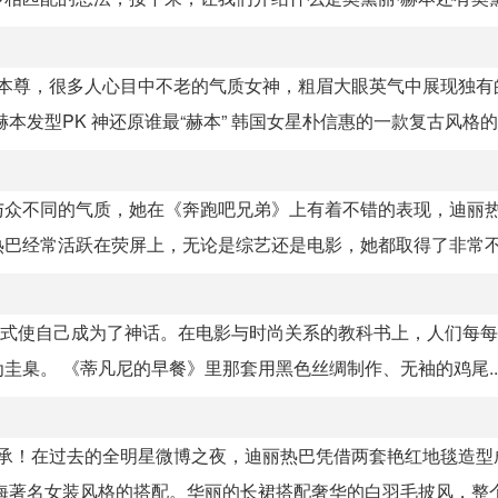
赫本本尊，很多人心目中不老的气质女神，粗眉大眼英气中展现独有
发型PK 神还原谁最“赫本” 韩国女星朴信惠的一款复古风格的赫.
与众不同的气质，她在《奔跑吧兄弟》上有着不错的表现，迪丽
巴经常活跃在荧屏上，无论是综艺还是电影，她都取得了非常不错
种方式使自己成为了神话。在电影与时尚关系的教科书上，人们每
臬。 《蒂凡尼的早餐》里那套用黑色丝绸制作、无袖的鸡尾..
传承！在过去的全明星微博之夜，迪丽热巴凭借两套艳红地毯造型
著名女装风格的搭配。华丽的长裙搭配奢华的白羽毛披风，整个.