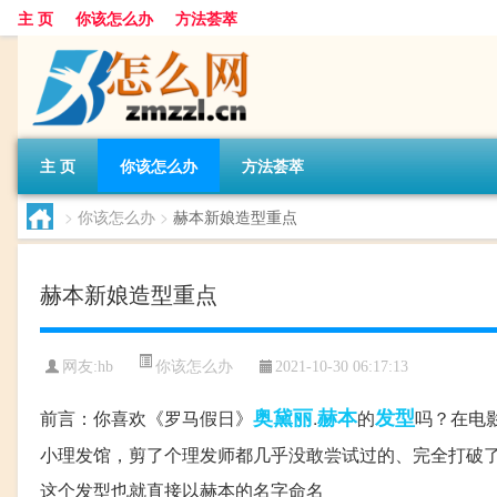
主 页
你该怎么办
方法荟萃
主 页
你该怎么办
方法荟萃
>
你该怎么办
>
赫本新娘造型重点
赫本新娘造型重点
你该怎么办
网友:
hb
2021-10-30 06:17:13
奥黛丽
赫本
发型
前言：你喜欢《罗马假日》
.
的
吗？在电
小理发馆，剪了个理发师都几乎没敢尝试过的、完全打破
这个发型也就直接以赫本的名字命名