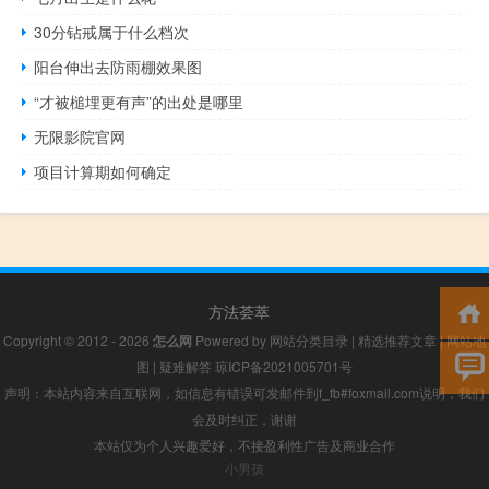
30分钻戒属于什么档次
阳台伸出去防雨棚效果图
“才被槌埋更有声”的出处是哪里
无限影院官网
项目计算期如何确定
方法荟萃
Copyright © 2012 - 2026
怎么网
Powered by
网站分类目录
|
精选推荐文章
|
网站地
图
|
疑难解答
琼ICP备2021005701号
声明：本站内容来自互联网，如信息有错误可发邮件到f_fb#foxmail.com说明，我们
会及时纠正，谢谢
本站仅为个人兴趣爱好，不接盈利性广告及商业合作
小男孩