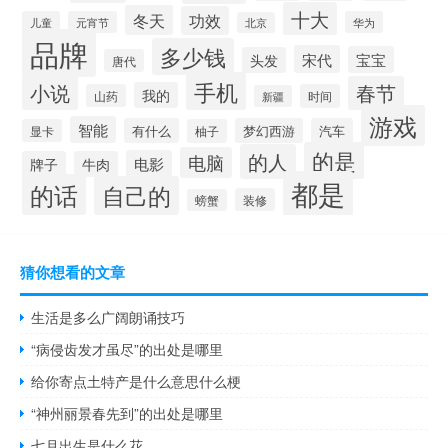
十大
冬天
功效
儿童
元宵节
华为
北京
品牌
多少钱
宋代
宝宝
头发
唐代
手机
小说
春节
我的
山药
时间
新疆
游戏
智能
有什么
梦幻西游
汽车
显卡
柚子
的是
的人
电脑
电影
牌子
牛肉
都是
的话
自己的
装修
螃蟹
猜你想看的文章
生活是多么广阔朗诵技巧
“病侵齿发才虽尽”的出处是哪里
给你寄点土特产是什么意思什么梗
“神州丽景春先到”的出处是哪里
七月出生是什么花