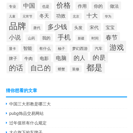
价格
中国
做法
作用
你的
专业
也是
十大
冬天
功效
儿童
元宵节
华为
北京
品牌
多少钱
宋代
宝宝
头发
唐代
手机
小说
春节
我的
山药
时间
新疆
游戏
智能
有什么
梦幻西游
汽车
显卡
柚子
的是
的人
电脑
电影
牌子
牛肉
都是
的话
自己的
装修
螃蟹
猜你想看的文章
中国三大邪教是哪三大
pubg饰品交易网站
过年值班有什么规定
大众旗下的车牌子