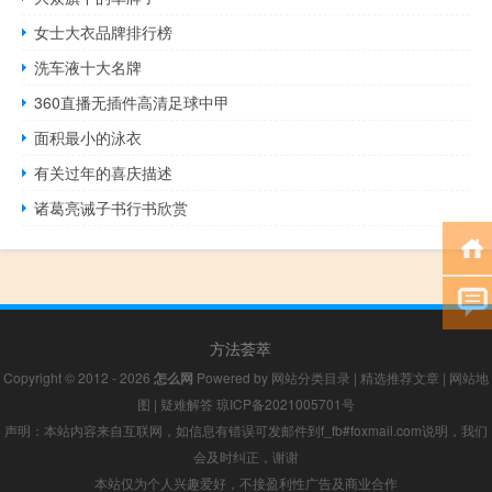
女士大衣品牌排行榜
洗车液十大名牌
360直播无插件高清足球中甲
面积最小的泳衣
有关过年的喜庆描述
诸葛亮诫子书行书欣赏
方法荟萃
Copyright © 2012 - 2026
怎么网
Powered by
网站分类目录
|
精选推荐文章
|
网站地
图
|
疑难解答
琼ICP备2021005701号
声明：本站内容来自互联网，如信息有错误可发邮件到f_fb#foxmail.com说明，我们
会及时纠正，谢谢
本站仅为个人兴趣爱好，不接盈利性广告及商业合作