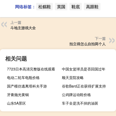
网络标签：
松糕鞋
英国
鞋底
高跟鞋
上一篇
斗地主游戏大全
下一篇
拍立得怎么自拍两个人
相关问题
7723日本高清完整版在线观看
中国女篮球员是否回国过年
电动二轮车电瓶价格
顺天贡院攻略
国产模仿逃离塔科夫手游
谷歌Bard正在获得扩展支持
牙膏抛光黄铜
公鸡牌运动鞋价格
山东5A景区
车子全是洗不掉的油斑