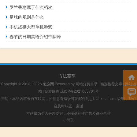
罗兰香皂属于什么档次
足球的规则是什么
手机战棋大型单机游戏
春节的日期英语介绍带翻译
方法荟萃
Copyright © 2012 - 2026
怎么网
Powered by
网站分类目录
|
精选推荐文章
|
网站地
图
|
疑难解答
琼ICP备2021005701号
声明：本站内容来自互联网，如信息有错误可发邮件到f_fb#foxmail.com说明，我们
会及时纠正，谢谢
本站仅为个人兴趣爱好，不接盈利性广告及商业合作
小男孩