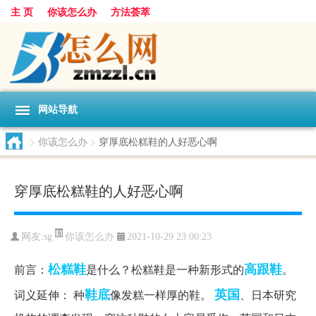
主 页
你该怎么办
方法荟萃
网站导航
>
你该怎么办
>
穿厚底松糕鞋的人好恶心啊
穿厚底松糕鞋的人好恶心啊
你该怎么办
网友:
sg
2021-10-29 23:00:23
松糕鞋
高跟鞋
前言：
是什么？松糕鞋是一种新形式的
。
鞋底
英国
词义延伸： 种
像发糕一样厚的鞋。
、日本研究