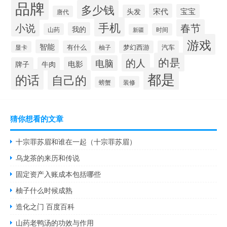
品牌
多少钱
宋代
宝宝
头发
唐代
手机
小说
春节
我的
山药
时间
新疆
游戏
智能
有什么
梦幻西游
汽车
显卡
柚子
的是
的人
电脑
电影
牌子
牛肉
都是
的话
自己的
装修
螃蟹
猜你想看的文章
十宗罪苏眉和谁在一起（十宗罪苏眉）
乌龙茶的来历和传说
固定资产入账成本包括哪些
柚子什么时候成熟
造化之门 百度百科
山药老鸭汤的功效与作用