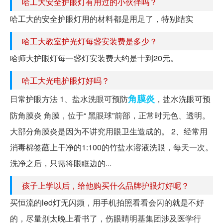
哈工大安全护眼灯有用过的小伙伴吗？
哈工大的安全护眼灯用的材料都是用足了，特别结实
哈工大教室护光灯每盏安装费是多少？
哈师大护眼灯每一盏灯安装费大约是十到20元。
哈工大光电护眼灯好吗？
角膜炎
日常护眼方法 1、盐水洗眼可预防
，盐水洗眼可预
防角膜炎 角膜，位于“ 黑眼球”前部，正常时无色、透明。
大部分角膜炎是因为不讲究用眼卫生造成的。 2、经常用
消毒棉签蘸上干净的1:100的竹盐水溶液洗眼，每天一次。
洗净之后，只需将眼眶边的...
孩子上学以后，给他购买什么品牌护眼灯好呢？
买恒流的led灯无闪频，用手机拍照看看会闪的就是不好
的，尽量别太晚上看书了，伤眼睛明基集团涉及医学行