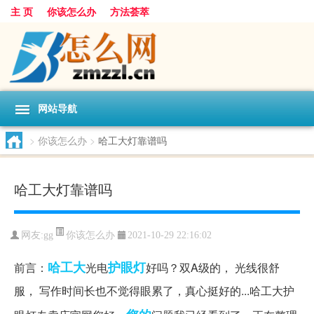
主 页
你该怎么办
方法荟萃
网站导航
>
你该怎么办
>
哈工大灯靠谱吗
哈工大灯靠谱吗
你该怎么办
网友:
gg
2021-10-29 22:16:02
哈工大
护眼灯
前言：
光电
好吗？双A级的， 光线很舒
服， 写作时间长也不觉得眼累了，真心挺好的...哈工大护