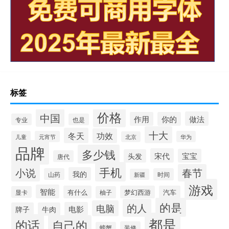
标签
价格
中国
做法
作用
你的
专业
也是
十大
冬天
功效
儿童
元宵节
华为
北京
品牌
多少钱
宋代
宝宝
头发
唐代
手机
小说
春节
我的
山药
时间
新疆
游戏
智能
有什么
梦幻西游
汽车
显卡
柚子
的是
的人
电脑
电影
牌子
牛肉
都是
的话
自己的
装修
螃蟹