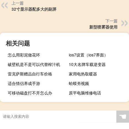
上一篇
32寸显示器配多大的副屏
下一篇
新型喷雾器使用
相关问题
怎么用彩泥做花环
ios7设置（ios7界面）
破壁机是不是可以代替榨汁机
10大名牌车载逆变器
雷克萨斯赠品自行车价格
家用电热取暖器
适合情侣养成手游
蛤蟆夯视频
可移动磁盘打不开怎么办
原平电脑维修电话
☚