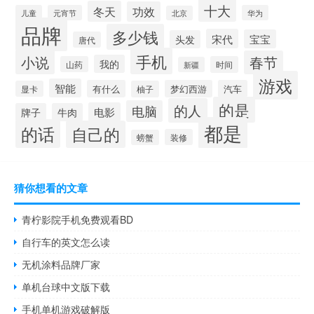
十大
冬天
功效
儿童
元宵节
华为
北京
品牌
多少钱
宋代
宝宝
头发
唐代
手机
小说
春节
我的
山药
时间
新疆
游戏
智能
有什么
梦幻西游
汽车
显卡
柚子
的是
的人
电脑
电影
牌子
牛肉
都是
的话
自己的
装修
螃蟹
猜你想看的文章
青柠影院手机免费观看BD
自行车的英文怎么读
无机涂料品牌厂家
单机台球中文版下载
手机单机游戏破解版