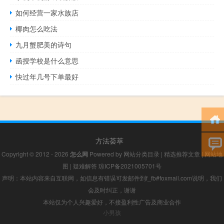
如何经营一家水族店
椰肉怎么吃法
九月蟹肥美的诗句
函授学校是什么意思
快过年几号下单最好
方法荟萃
Copyright © 2012 - 2026
怎么网
Powered by
网站分类目录
|
精选推荐文章
|
网站地
图
|
疑难解答
琼ICP备2021005701号
声明：本站内容来自互联网，如信息有错误可发邮件到f_fb#foxmail.com说明，我们
会及时纠正，谢谢
本站仅为个人兴趣爱好，不接盈利性广告及商业合作
小男孩