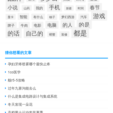
手机
小说
春节
我的
山药
时间
新疆
游戏
智能
有什么
梦幻西游
汽车
显卡
柚子
的是
的人
电脑
电影
牌子
牛肉
都是
的话
自己的
装修
螃蟹
猜你想看的文章
孕妇牙疼喷雾哪个最快止疼
1co医学
舰r5-5攻略
过年九寨沟能去么
什么是集成电路设计与集成系统
冬天发现一朵花
高档男士运动套装夏季