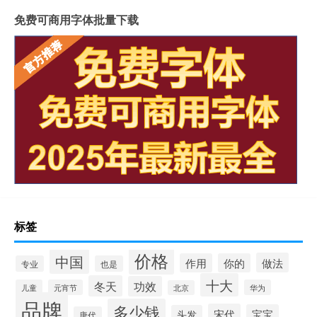
免费可商用字体批量下载
标签
价格
中国
做法
作用
你的
专业
也是
十大
冬天
功效
儿童
元宵节
华为
北京
品牌
多少钱
宋代
宝宝
头发
唐代