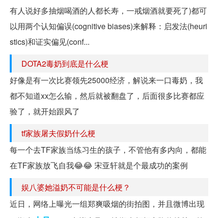
有人说好多抽烟喝酒的人都长寿，一戒烟酒就要死了)都可
以用两个认知偏误(cognitive biases)来解释：启发法(heuri
stics)和证实偏见(conf...
DOTA2毒奶到底是什么梗
好像是有一次比赛领先25000经济，解说来一口毒奶，我
都不知道xx怎么输，然后就被翻盘了，后面很多比赛都应
验了，就开始跟风了
tf家族屠夫假奶什么梗
每一个去TF家族当练习生的孩子，不管他有多内向，都能
在TF家族放飞自我😂😂 宋亚轩就是个最成功的案例
娱八婆她溢奶不可能是什么梗？
近日，网络上曝光一组郑爽吸烟的街拍图，并且微博出现