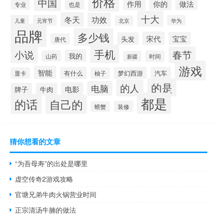
价格
中国
做法
作用
你的
专业
也是
十大
冬天
功效
儿童
元宵节
华为
北京
品牌
多少钱
宋代
宝宝
头发
唐代
手机
小说
春节
我的
山药
时间
新疆
游戏
智能
有什么
梦幻西游
汽车
显卡
柚子
的是
的人
电脑
电影
牌子
牛肉
都是
的话
自己的
装修
螃蟹
猜你想看的文章
“为吾母寿”的出处是哪里
虚空传奇2游戏攻略
官塘兄弟牛肉火锅营业时间
正宗清汤牛腩的做法