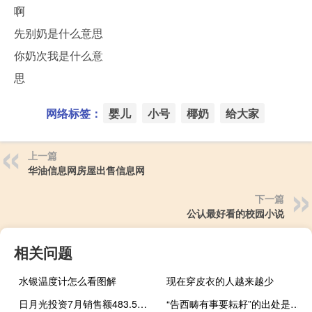
啊
先别奶是什么意思
你奶次我是什么意
思
网络标签：
婴儿
小号
椰奶
给大家
上一篇
华油信息网房屋出售信息网
下一篇
公认最好看的校园小说
相关问题
水银温度计怎么看图解
现在穿皮衣的人越来越少
日月光投资7月销售额483.5亿元台币同比减少17%
“告西畴有事要耘耔”的出处是哪里