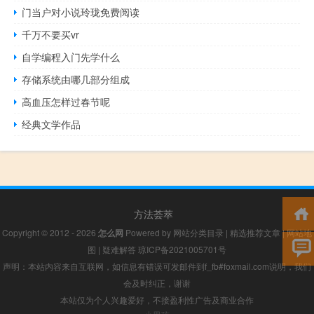
门当户对小说玲珑免费阅读
千万不要买vr
自学编程入门先学什么
存储系统由哪几部分组成
高血压怎样过春节呢
经典文学作品
方法荟萃
Copyright © 2012 - 2026
怎么网
Powered by
网站分类目录
|
精选推荐文章
|
网站地
图
|
疑难解答
琼ICP备2021005701号
声明：本站内容来自互联网，如信息有错误可发邮件到f_fb#foxmail.com说明，我们
会及时纠正，谢谢
本站仅为个人兴趣爱好，不接盈利性广告及商业合作