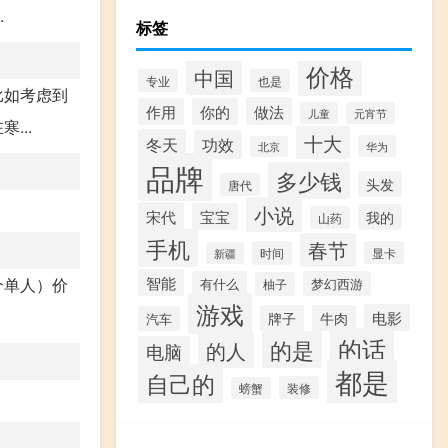
.
标签
价格
中国
专业
也是
比如考虑到
做法
作用
你的
儿童
元宵节
...
十大
冬天
功效
华为
北京
品牌
多少钱
头发
唐代
小说
宋代
宝宝
我的
山药
手机
春节
时间
显卡
新疆
智能
个单人）价
有什么
梦幻西游
柚子
游戏
电影
牌子
牛肉
汽车
的话
的是
的人
电脑
都是
自己的
装修
螃蟹