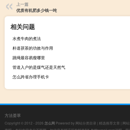
上一篇
优质有机肥多少钱一吨
相关问题
水煮牛肉的煮法
朴道茯茶的功效与作用
跳绳最容易瘦哪里
管道入户的是煤气还是天然气
怎么跨省办理手机卡
方法荟萃
Copyright © 2012 - 2026
怎么网
Powered by
网站分类目录
|
精选推荐文章
|
网站
声明：本站内容来自互联网，如信息有错误可发邮件到f_fb#foxmail.com说明