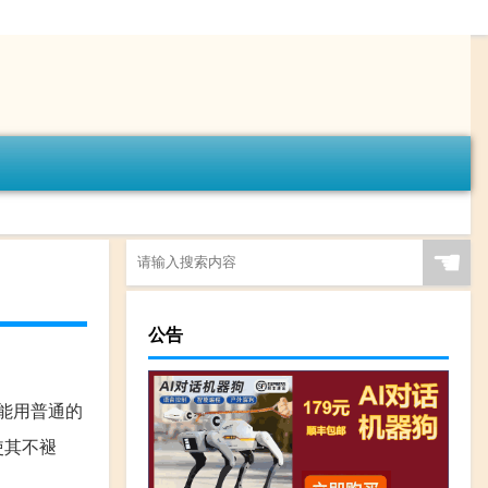
☚
公告
能用普通的
使其不褪