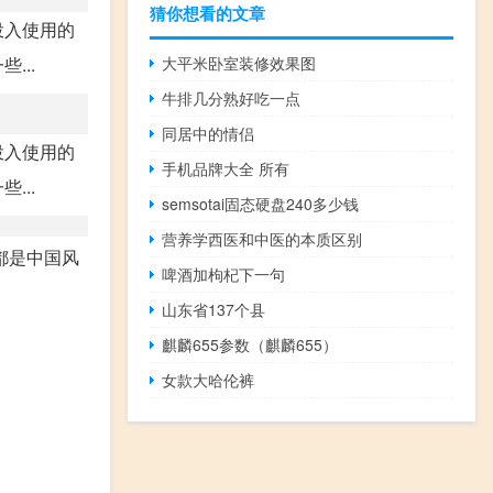
猜你想看的文章
投入使用的
...
大平米卧室装修效果图
牛排几分熟好吃一点
同居中的情侣
投入使用的
手机品牌大全 所有
...
semsotai固态硬盘240多少钱
营养学西医和中医的本质区别
都是中国风
啤酒加枸杞下一句
山东省137个县
麒麟655参数（麒麟655）
女款大哈伦裤