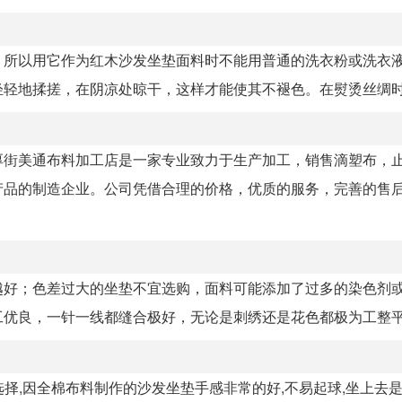
，所以用它作为红木沙发坐垫面料时不能用普通的洗衣粉或洗衣
轻地揉搓，在阴凉处晾干，这样才能使其不褪色。在熨烫丝绸时，
厚街美通布料加工店是一家专业致力于生产加工，销售滴塑布，
产品的制造企业。公司凭借合理的价格，优质的服务，完善的售
越好；色差过大的坐垫不宜选购，面料可能添加了过多的染色剂
优良，一针一线都缝合极好，无论是刺绣还是花色都极为工整平滑
选择,因全棉布料制作的沙发坐垫手感非常的好,不易起球,坐上去