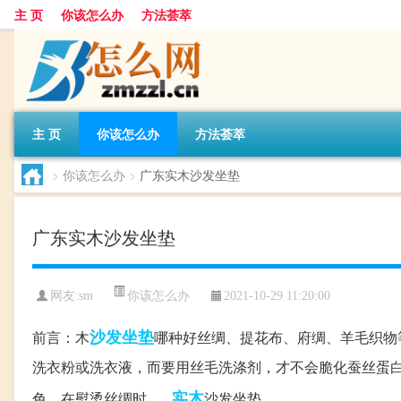
主 页
你该怎么办
方法荟萃
主 页
你该怎么办
方法荟萃
>
你该怎么办
>
广东实木沙发坐垫
广东实木沙发坐垫
你该怎么办
网友:
sm
2021-10-29 11:20:00
沙发
坐垫
前言：木
哪种好丝绸、提花布、府绸、羊毛织物
洗衣粉或洗衣液，而要用丝毛洗涤剂，才不会脆化蚕丝蛋
实木
色。在熨烫丝绸时，...
沙发坐垫