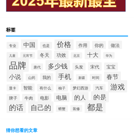
标签
价格
中国
做法
作用
你的
专业
也是
十大
冬天
功效
儿童
元宵节
华为
北京
品牌
多少钱
宋代
宝宝
头发
唐代
手机
小说
春节
我的
山药
时间
新疆
游戏
智能
有什么
梦幻西游
汽车
显卡
柚子
的是
的人
电脑
电影
牌子
牛肉
都是
的话
自己的
装修
螃蟹
猜你想看的文章