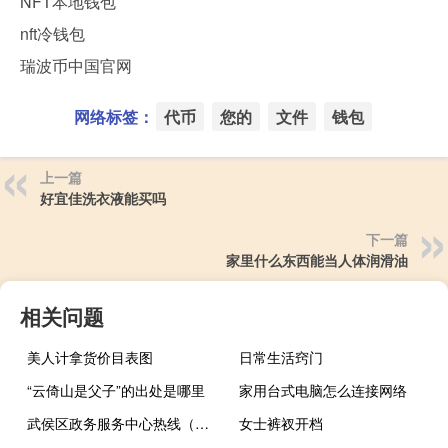
NFT本地钱包
nft冷钱包
瑞波币中国官网
网络标签：
代币
您的
文件
钱包
上一篇
好宜佳洗衣液能买吗
下一篇
家里什么东西能当人体润滑油
相关问题
美人计拿货价目表图
日常生活窍门
“云倚山是父子”的出处是哪里
家用台式电脑怎么连接网络
武侯区政务服务中心热线（武侯区政务服务中心）
女士裤衩开档