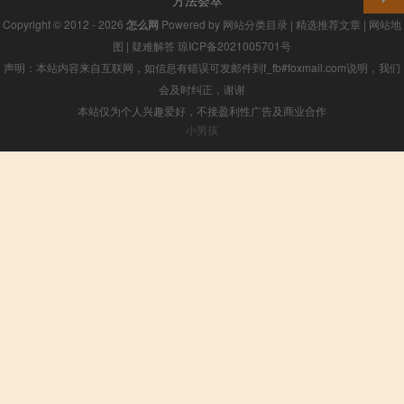
方法荟萃
Copyright © 2012 - 2026
怎么网
Powered by
网站分类目录
|
精选推荐文章
|
网站地
图
|
疑难解答
琼ICP备2021005701号
声明：本站内容来自互联网，如信息有错误可发邮件到f_fb#foxmail.com说明，我们
会及时纠正，谢谢
本站仅为个人兴趣爱好，不接盈利性广告及商业合作
小男孩