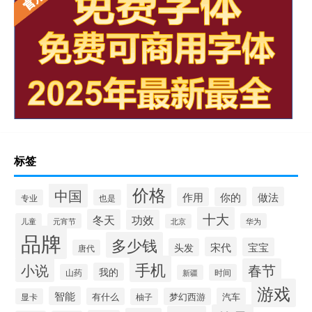
标签
价格
中国
做法
作用
你的
专业
也是
十大
冬天
功效
儿童
元宵节
华为
北京
品牌
多少钱
宋代
宝宝
头发
唐代
手机
小说
春节
我的
山药
时间
新疆
游戏
智能
有什么
梦幻西游
汽车
显卡
柚子