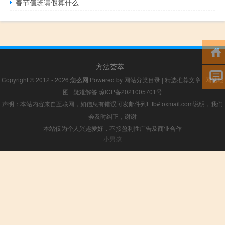
春节值班请假算什么
方法荟萃
Copyright © 2012 - 2026
怎么网
Powered by
网站分类目录
|
精选推荐文章
|
网站地
图
|
疑难解答
琼ICP备2021005701号
声明：本站内容来自互联网，如信息有错误可发邮件到f_fb#foxmail.com说明，我们
会及时纠正，谢谢
本站仅为个人兴趣爱好，不接盈利性广告及商业合作
小男孩