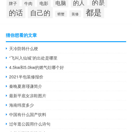
的是
的人
电脑
电影
牌子
牛肉
都是
的话
自己的
装修
螃蟹
猜你想看的文章
天冷防韩什么梗
“飞叫入仙城”的出处是哪里
4.5kw和5.0kw的燃气灶哪个好
2021半包装修报价
秦晚夏唐瑾谦简介
最新平底女凉鞋图片
海南纬度多少
中国有什么国产饮料
过年逛公园用什么诗句