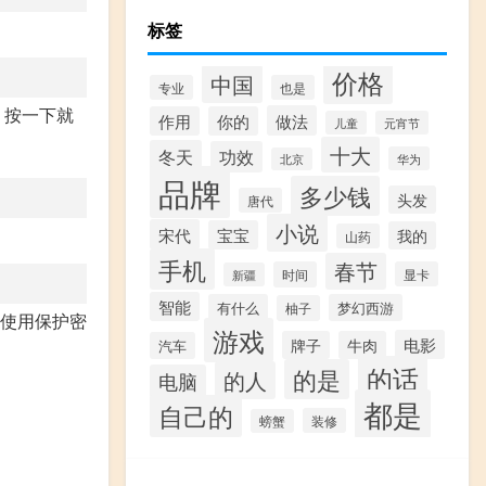
标签
价格
中国
专业
也是
，按一下就
做法
作用
你的
儿童
元宵节
十大
冬天
功效
华为
北京
品牌
多少钱
头发
唐代
小说
宋代
宝宝
我的
山药
手机
春节
时间
显卡
新疆
智能
有什么
梦幻西游
柚子
时使用保护密
游戏
电影
牌子
牛肉
汽车
的话
的是
的人
电脑
都是
自己的
装修
螃蟹