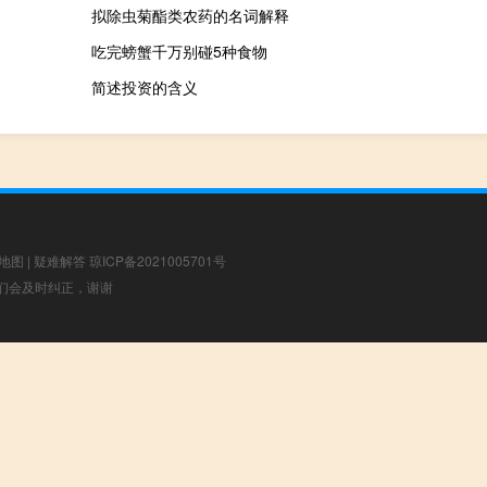
拟除虫菊酯类农药的名词解释
吃完螃蟹千万别碰5种食物
简述投资的含义
地图
|
疑难解答
琼ICP备2021005701号
，我们会及时纠正，谢谢