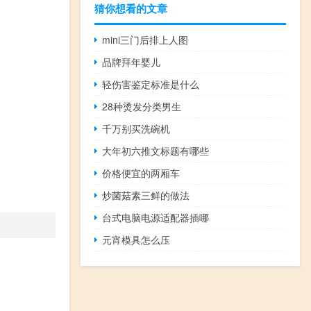
猜你想看的文章
mini三门后排上人图
品牌拜年婴儿
轻伤害鉴定标准是什么
28种烫发分类男生
千万别买洗碗机
大年初六推文标题有哪些
价格便宜的两厢车
炒菌菇素三鲜的做法
台式电脑电源适配器插哪
元宵模具怎么压