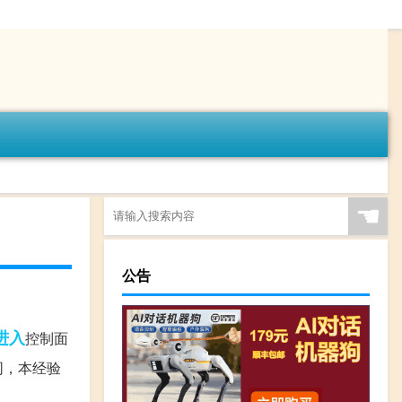
☚
公告
进入
控制面
同，本经验