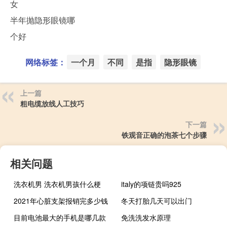
女
半年抛隐形眼镜哪
个好
网络标签：
一个月
不同
是指
隐形眼镜
上一篇
粗电缆放线人工技巧
下一篇
铁观音正确的泡茶七个步骤
相关问题
洗衣机男 洗衣机男孩什么梗
italy的项链贵吗925
2021年心脏支架报销完多少钱
冬天打胎几天可以出门
目前电池最大的手机是哪几款
免洗洗发水原理