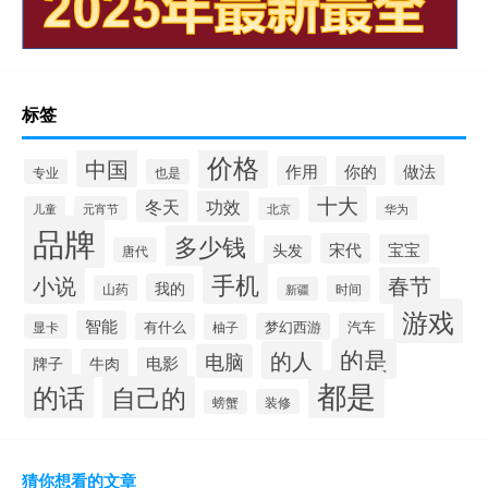
标签
价格
中国
做法
作用
你的
专业
也是
十大
冬天
功效
儿童
元宵节
华为
北京
品牌
多少钱
宋代
宝宝
头发
唐代
手机
小说
春节
我的
山药
时间
新疆
游戏
智能
有什么
梦幻西游
汽车
显卡
柚子
的是
的人
电脑
电影
牌子
牛肉
都是
的话
自己的
装修
螃蟹
猜你想看的文章