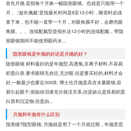
首先月抛 是指每个月换一幅隐形眼镜。也就是只能用一个
月， .“超长佩戴”是指最长时间是8至12小时，睡觉时必须
拿下来，也不能一直带一个月，对眼角膜不好，会磨伤眼
角膜。。。连续配戴型是指长达12小时的连续配戴，带隐
形眼镜期间不能使用眼药水...
隐形眼镜是年抛的好还是月抛的好？
隐形眼镜 材料最好的是年抛型,高透氧,非离子材料,不容易
积蛋白质.要求眼睛无炎症,无沙眼.但是要买好的,材料才会
好,一般最少也要近300块. 博士伦月抛是高含水量眼镜,容
易引起眼干,假如你泪液充分就没关系,但是缺点是容易积蛋
白质和沉淀物.但是由...
月抛和年抛有什么区别
指美瞳?隐型眼镜; 月抛就是用了一个月就过期，年抛意思