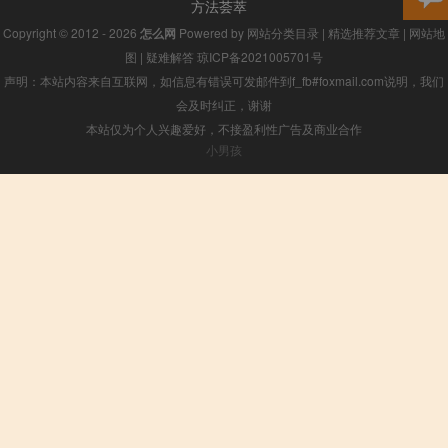
方法荟萃
Copyright © 2012 - 2026
怎么网
Powered by
网站分类目录
|
精选推荐文章
|
网站地
图
|
疑难解答
琼ICP备2021005701号
声明：本站内容来自互联网，如信息有错误可发邮件到f_fb#foxmail.com说明，我们
会及时纠正，谢谢
本站仅为个人兴趣爱好，不接盈利性广告及商业合作
小男孩