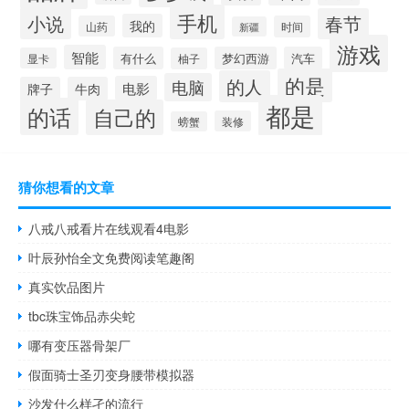
手机
小说
春节
我的
山药
时间
新疆
游戏
智能
有什么
梦幻西游
汽车
显卡
柚子
的是
的人
电脑
电影
牌子
牛肉
都是
的话
自己的
装修
螃蟹
猜你想看的文章
八戒八戒看片在线观看4电影
叶辰孙怡全文免费阅读笔趣阁
真实饮品图片
tbc珠宝饰品赤尖蛇
哪有变压器骨架厂
假面骑士圣刃变身腰带模拟器
沙发什么样孑的流行