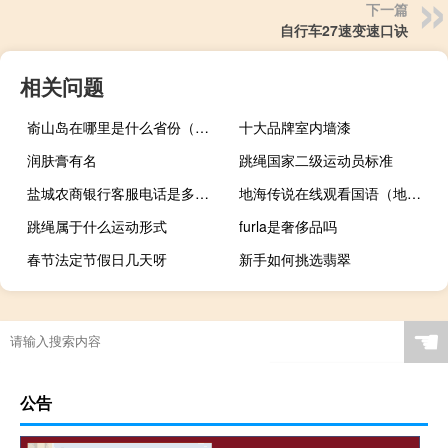
下一篇
自行车27速变速口诀
相关问题
嵛山岛在哪里是什么省份（嵛山岛在哪）
十大品牌室内墙漆
润肤膏有名
跳绳国家二级运动员标准
盐城农商银行客服电话是多少（盐城农商银行）
地海传说在线观看国语（地海传说bt）
跳绳属于什么运动形式
furla是奢侈品吗
春节法定节假日几天呀
新手如何挑选翡翠
☚
公告