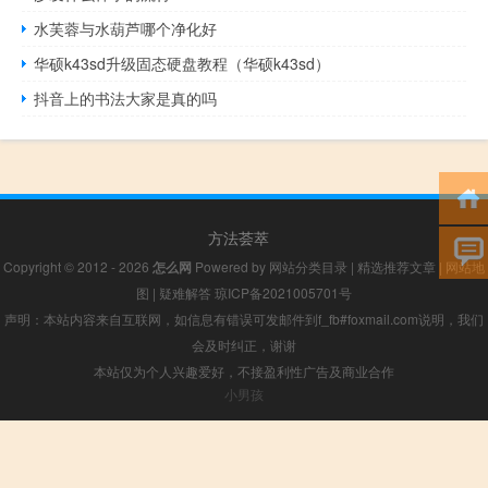
水芙蓉与水葫芦哪个净化好
华硕k43sd升级固态硬盘教程（华硕k43sd）
抖音上的书法大家是真的吗
方法荟萃
Copyright © 2012 - 2026
怎么网
Powered by
网站分类目录
|
精选推荐文章
|
网站地
图
|
疑难解答
琼ICP备2021005701号
声明：本站内容来自互联网，如信息有错误可发邮件到f_fb#foxmail.com说明，我们
会及时纠正，谢谢
本站仅为个人兴趣爱好，不接盈利性广告及商业合作
小男孩