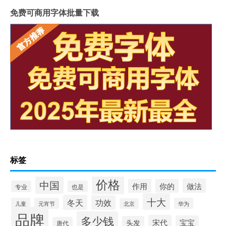
免费可商用字体批量下载
标签
价格
中国
做法
作用
你的
专业
也是
十大
冬天
功效
儿童
元宵节
华为
北京
品牌
多少钱
宋代
宝宝
头发
唐代