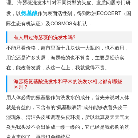
理。 海瑟薇洗发水针对不同类型的头皮、发质问题专门研
氨基酸
发，以
作为表面活性剂，得到欧洲ECOCERT（国
际生态有机认证）及COSMOS有机认...
有人用过海瑟薇的洗发水吗?
不能只看价格，超市里面十几块钱一大瓶的，也不敢用，
用完还是许多头屑，海瑟薇的也不算贵，主要是经济实
在，能改善发质，从这一点上，我就觉得不贵。
海瑟薇氨基酸洗发水和平常的洗发水相比都有哪些
区别？
用人体必需的氨基酸作为洗发水的成分，首先来说对人体
就是有益的，它含有的“氨基酸表活”成分能够改善头皮干
湿现象、清洁头皮和调理头皮环境，所以就算夏天天气太
炎热我头发不会出油成一缕一缕的，它已经是我必购的洗
发水来的了，再贵也会继续买。