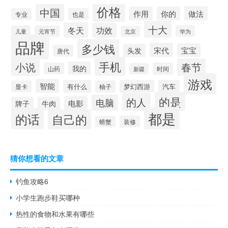
价格
中国
做法
作用
你的
专业
也是
十大
冬天
功效
儿童
元宵节
华为
北京
品牌
多少钱
宋代
宝宝
头发
唐代
手机
小说
春节
我的
山药
时间
新疆
游戏
智能
有什么
梦幻西游
汽车
显卡
柚子
的是
的人
电脑
电影
牌子
牛肉
都是
的话
自己的
装修
螃蟹
猜你想看的文章
钓鱼攻略6
小学生跑步鞋买哪种
热性的食物和水果有哪些