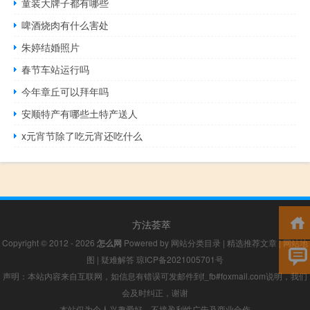
童装大牌子都有哪些
啤酒烧肉有什么害处
朱婷结婚照片
春节车站运行吗
今年章丘可以拜年吗
安顺特产有哪些土特产送人
x元宵节除了吃元宵还吃什么
方法荟萃
Copyright © 2012 - 2026
怎么网
Powered by
网站分类目录
|
精选推荐文章
|
网站地
图
|
疑难解答
琼ICP备2021005701号
声明：本站内容来自互联网，如信息有错误可发邮件到f_fb#foxmail.com说明，我们
会及时纠正，谢谢
本站仅为个人兴趣爱好，不接盈利性广告及商业合作