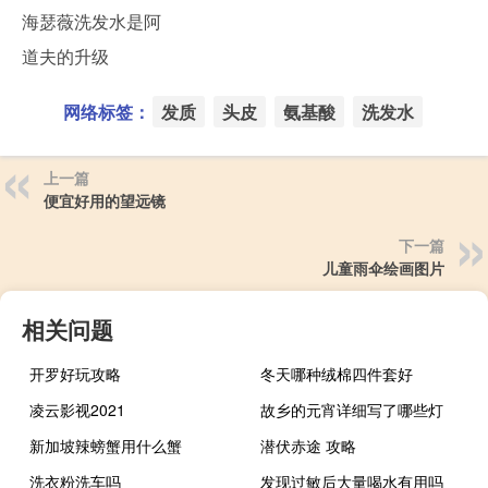
海瑟薇洗发水是阿
道夫的升级
网络标签：
发质
头皮
氨基酸
洗发水
上一篇
便宜好用的望远镜
下一篇
儿童雨伞绘画图片
相关问题
开罗好玩攻略
冬天哪种绒棉四件套好
凌云影视2021
故乡的元宵详细写了哪些灯
新加坡辣螃蟹用什么蟹
潜伏赤途 攻略
洗衣粉洗车吗
发现过敏后大量喝水有用吗