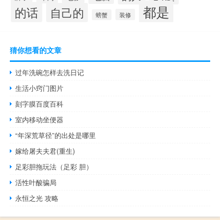
都是
的话
自己的
装修
螃蟹
猜你想看的文章
过年洗碗怎样去洗日记
生活小窍门图片
刻字膜百度百科
室内移动坐便器
“年深荒草径”的出处是哪里
嫁给屠夫夫君(重生)
足彩胆拖玩法（足彩 胆）
活性叶酸骗局
永恒之光 攻略