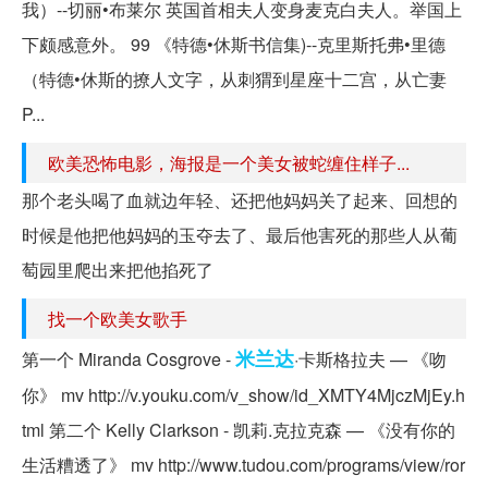
我）--切丽•布莱尔 英国首相夫人变身麦克白夫人。举国上
下颇感意外。 99 《特德•休斯书信集)--克里斯托弗•里德
（特德•休斯的撩人文字，从刺猬到星座十二宫，从亡妻
P...
欧美恐怖电影，海报是一个美女被蛇缠住样子...
那个老头喝了血就边年轻、还把他妈妈关了起来、回想的
时候是他把他妈妈的玉夺去了、最后他害死的那些人从葡
萄园里爬出来把他掐死了
找一个欧美女歌手
米兰达
第一个 Miranda Cosgrove -
·卡斯格拉夫 — 《吻
你》 mv http://v.youku.com/v_show/id_XMTY4MjczMjEy.h
tml 第二个 Kelly Clarkson - 凯莉.克拉克森 — 《没有你的
生活糟透了》 mv http://www.tudou.com/programs/view/ror