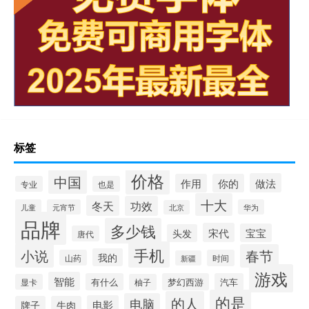
标签
价格
中国
做法
作用
你的
专业
也是
十大
冬天
功效
儿童
元宵节
华为
北京
品牌
多少钱
宋代
宝宝
头发
唐代
手机
小说
春节
我的
山药
时间
新疆
游戏
智能
有什么
梦幻西游
汽车
显卡
柚子
的是
的人
电脑
电影
牌子
牛肉