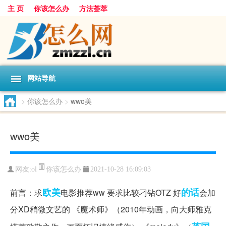
主 页
你该怎么办
方法荟萃
网站导航
>
你该怎么办
>
wwo美
wwo美
你该怎么办
网友:
ol
2021-10-28 16:09:03
欧美
的话
前言：求
电影推荐ww 要求比较刁钻OTZ 好
会加
分XD稍微文艺的 《魔术师》（2010年动画，向大师雅克