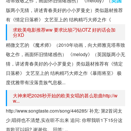
英国
塔蒂致敬之作，画面怀旧情绪感伤） 《melody》（
版两小无猜，讲述青春美好的小小罗曼史）类似题材推荐
有《情定日落桥》 文艺至上的 结构精巧大师之作《
求欧美电影推荐ww 要求比较刁钻OTZ 好的话会加
分XD
稍微文艺的 《魔术师》（2010年动画，向大师雅克塔蒂致
敬之作，画面怀旧情绪感伤） 《melody》（英国版两小无
猜，讲述青春美好的小小罗曼史）类似题材推荐有《情定
日落桥》 文艺至上的 结构精巧大师之作《暴雨将至》 极
度优雅带有没落贵族气息极...
大神来吧2026秒开始的欧美女唱的甚么歌曲http://w
w...
http://www.songtaste.com/song/446285/ 补充: 第2首词太
少,唱得也不清楚,实在听不出来 追问: 你帮我听1下15分这
首歌可以吗? 谢谢你。 回答: ...