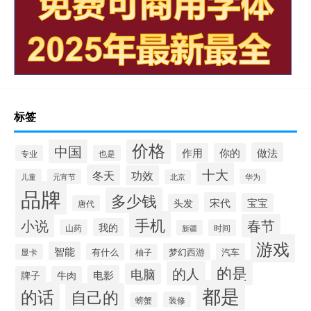
标签
价格
中国
做法
作用
你的
专业
也是
十大
冬天
功效
儿童
元宵节
华为
北京
品牌
多少钱
宋代
宝宝
头发
唐代
手机
小说
春节
我的
山药
时间
新疆
游戏
智能
有什么
梦幻西游
汽车
显卡
柚子
的是
的人
电脑
电影
牌子
牛肉
都是
的话
自己的
装修
螃蟹