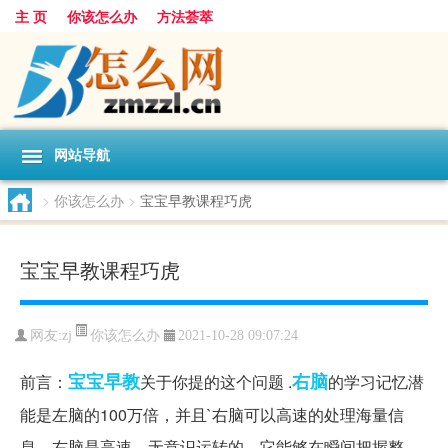
主 页
你该怎么办
方法荟萃
网站导航
>
你该怎么办
>
宝宝早教课程巧虎
宝宝早教课程巧虎
你该怎么办
网友:
zj
2021-10-28 09:07:24
宝宝
早教
右脑
前言：
关于你提的这个问题 .
的学习记忆潜
能是左脑的100万倍，并且`右脑可以高速的处理海量信
息。右脑是高速、无意识运转的，它能够在瞬间把握整