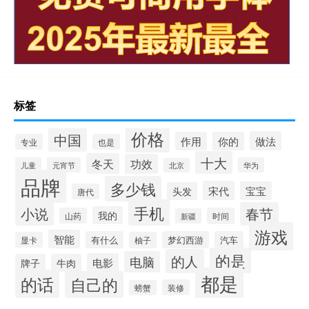
标签
价格
中国
做法
作用
你的
专业
也是
十大
冬天
功效
儿童
元宵节
华为
北京
品牌
多少钱
宋代
宝宝
头发
唐代
手机
小说
春节
我的
山药
时间
新疆
游戏
智能
有什么
梦幻西游
汽车
显卡
柚子
的是
的人
电脑
电影
牌子
牛肉
都是
的话
自己的
装修
螃蟹