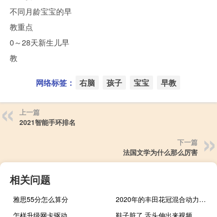
不同月龄宝宝的早
教重点
0～28天新生儿早
教
网络标签：
右脑
孩子
宝宝
早教
上一篇
2021智能手环排名
下一篇
法国文学为什么那么厉害
相关问题
雅思55分怎么算分
2020年的丰田花冠混合动力车并不令人兴奋，但它相当节俭
怎样升级网卡驱动
鞋子脏了 舌头伸出来视频