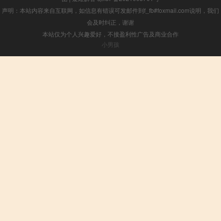
声明：本站内容来自互联网，如信息有错误可发邮件到f_fb#foxmail.com说明，我们
会及时纠正，谢谢
本站仅为个人兴趣爱好，不接盈利性广告及商业合作
小男孩