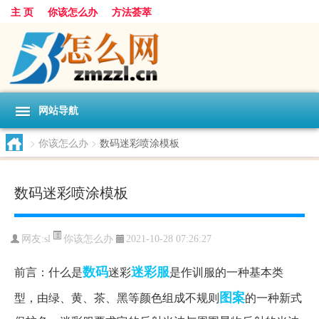
主 页
你该怎么办
方法荟萃
网站导航
>
你该怎么办
>
数码迷彩喷涂模板
数码迷彩喷涂模板
你该怎么办
网友:
sl
2021-10-28 07:26:27
数码
迷彩服
前言：什么是
迷彩
是作训服的一种基本类
图案
型，由绿、黄、茶、黑等颜色组成不规则
的一种新式