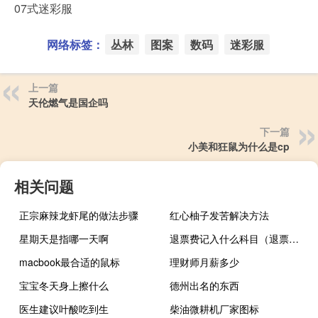
07式迷彩服
网络标签：
丛林
图案
数码
迷彩服
上一篇
天伦燃气是国企吗
下一篇
小美和狂鼠为什么是cp
相关问题
正宗麻辣龙虾尾的做法步骤
红心柚子发苦解决方法
星期天是指哪一天啊
退票费记入什么科目（退票费计入什么科目）
macbook最合适的鼠标
理财师月薪多少
宝宝冬天身上擦什么
德州出名的东西
医生建议叶酸吃到生
柴油微耕机厂家图标