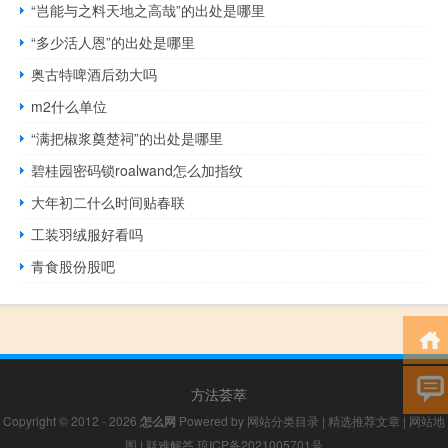
“岂能与之料天地之高哉”的出处是哪里
“多少活人恩”的出处是哪里
奥古特啤酒后劲大吗
m2什么单位
“满把椒浆奠楚祠”的出处是哪里
碧桂园密码锁roalwand怎么加指纹
大年初二什么时间贴春联
工装羽绒服好看吗
青食股份股吧
方法荟萃
Copyright © 2012 - 2026
怎么网
Powered by
网站分类目录
|
精选推荐文章
|
网站地
图
|
疑难解答
琼ICP备2021005701号