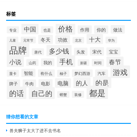
标签
价格
中国
做法
作用
你的
专业
也是
十大
冬天
功效
儿童
元宵节
华为
北京
品牌
多少钱
宋代
宝宝
头发
唐代
手机
小说
春节
我的
山药
时间
新疆
游戏
智能
有什么
梦幻西游
汽车
显卡
柚子
的是
的人
电脑
电影
牌子
牛肉
都是
的话
自己的
装修
螃蟹
猜你想看的文章
兽夫狮子太大了进不去书名