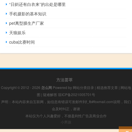
“日斜还有白衣来”的出处是哪里
手机摄影的基本知识
pet离型膜生产厂家
天狼娱乐
cuba比赛时间
方法荟萃
Copyright © 2012 - 2026
怎么网
Powered by
网站分类目录
|
精选推荐文章
|
网站地
图
|
疑难解答
琼ICP备2021005701号
声明：本站内容来自互联网，如信息有错误可发邮件到f_fb#foxmail.com说明，我们
会及时纠正，谢谢
本站仅为个人兴趣爱好，不接盈利性广告及商业合作
小男孩