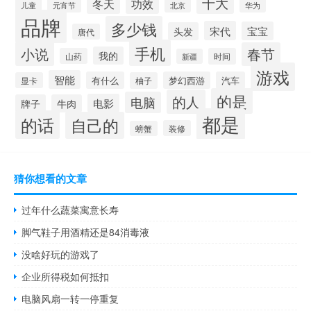
十大
冬天
功效
儿童
元宵节
华为
北京
品牌
多少钱
宋代
宝宝
头发
唐代
手机
小说
春节
我的
山药
时间
新疆
游戏
智能
有什么
梦幻西游
汽车
显卡
柚子
的是
的人
电脑
电影
牌子
牛肉
都是
的话
自己的
装修
螃蟹
猜你想看的文章
过年什么蔬菜寓意长寿
脚气鞋子用酒精还是84消毒液
没啥好玩的游戏了
企业所得税如何抵扣
电脑风扇一转一停重复