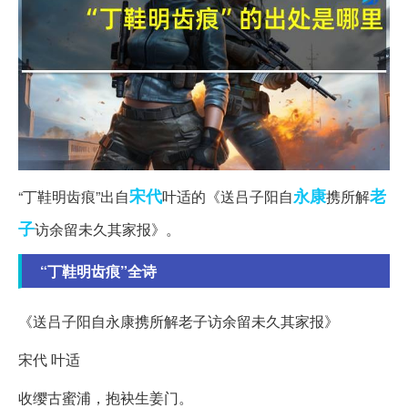
宋代
永康
老
“丁鞋明齿痕”出自
叶适的《送吕子阳自
携所解
子
访余留未久其家报》。
“丁鞋明齿痕”全诗
《送吕子阳自永康携所解老子访余留未久其家报》
宋代 叶适
收缨古蜜浦，抱袂生姜门。