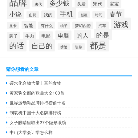
品牌
多少钱
宋代
宝宝
头发
唐代
手机
小说
春节
我的
山药
时间
新疆
游戏
智能
有什么
梦幻西游
汽车
显卡
柚子
的是
的人
电脑
电影
牌子
牛肉
都是
的话
自己的
装修
螃蟹
猜你想看的文章
碳水化合物含量丰富的食物
黄家驹全部的歌曲大全100首
世界运动鞋品牌排行榜前十名
制氧机中国十大名牌排行榜
女子眼睛里取出27个隐形眼镜
中山大学会计学怎么样