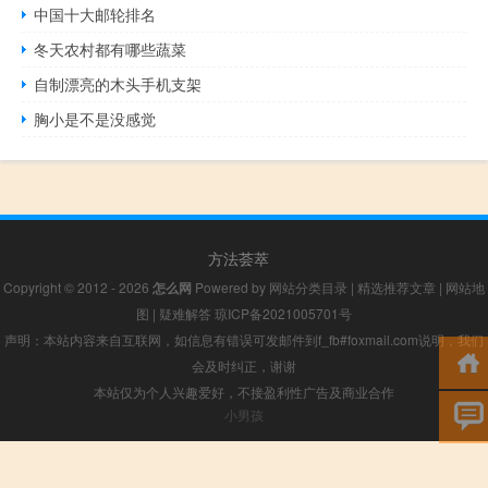
中国十大邮轮排名
冬天农村都有哪些蔬菜
自制漂亮的木头手机支架
胸小是不是没感觉
方法荟萃
Copyright © 2012 - 2026
怎么网
Powered by
网站分类目录
|
精选推荐文章
|
网站地
图
|
疑难解答
琼ICP备2021005701号
声明：本站内容来自互联网，如信息有错误可发邮件到f_fb#foxmail.com说明，我们
会及时纠正，谢谢
本站仅为个人兴趣爱好，不接盈利性广告及商业合作
小男孩