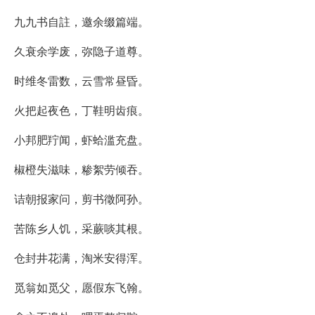
九九书自註，邀余缀篇端。
久衰余学废，弥隐子道尊。
时维冬雷数，云雪常昼昏。
火把起夜色，丁鞋明齿痕。
小邦肥羜闻，虾蛤滥充盘。
椒橙失滋味，糁絮劳倾吞。
诘朝报家问，剪书徵阿孙。
苦陈乡人饥，采蕨啖其根。
仓封井花满，淘米安得浑。
觅翁如觅父，愿假东飞翰。