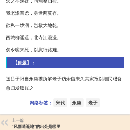
念之不遑处，喟焉整归鞍。
我老澹百虑，身世两莫存。
欲私一垅润，岂救大地乾。
西城柳遥遥，北寺江漫漫。
勿令嗟来死，以慰行路难。
【原题】：
送吕子阳自永康携所解老子访余留未久其家报以细民艰食
急归发廪账之
网络标签：
宋代
永康
老子
上一篇
“风雨逍遥地”的出处是哪里