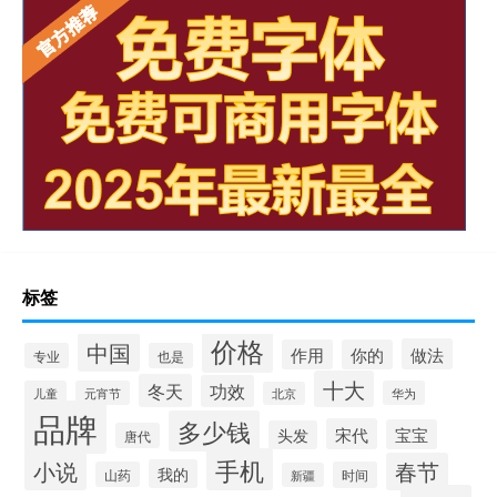
标签
价格
中国
做法
作用
你的
专业
也是
十大
冬天
功效
儿童
元宵节
华为
北京
品牌
多少钱
宋代
宝宝
头发
唐代
手机
小说
春节
我的
山药
时间
新疆