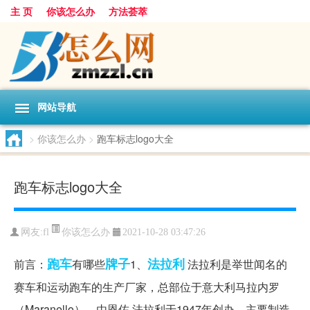
主 页
你该怎么办
方法荟萃
网站导航
>
你该怎么办
>
跑车标志logo大全
跑车标志logo大全
你该怎么办
网友:
fl
2021-10-28 03:47:26
跑车
牌子
法拉利
前言：
有哪些
1、
法拉利是举世闻名的
赛车和运动跑车的生产厂家，总部位于意大利马拉内罗
（Maranello），由恩佐·法拉利于1947年创办，主要制造