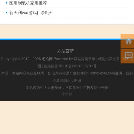
医用制氧机家用推荐
新天利vcd游戏目录9张
方法荟萃
Copyright © 2012 - 2026
怎么网
Powered by
网站分类目录
|
精选推荐文章
|
网站地
图
|
疑难解答
琼ICP备2021005701号
声明：本站内容来自互联网，如信息有错误可发邮件到f_fb#foxmail.com说明，我们
会及时纠正，谢谢
本站仅为个人兴趣爱好，不接盈利性广告及商业合作
小男孩