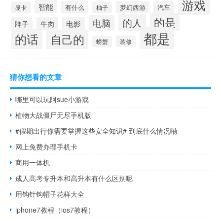
游戏
智能
有什么
梦幻西游
汽车
显卡
柚子
的是
的人
电脑
电影
牌子
牛肉
都是
的话
自己的
装修
螃蟹
猜你想看的文章
哪里可以玩阿sue小游戏
植物大战僵尸无尽手机版
#假期出行你需要掌握这些安全知识# 到底什么情况嘞
网上免费办理手机卡
商用一体机
成人高考专升本和高升本有什么区别呢
用钩针钩帽子花样大全
iphone7教程（ios7教程）