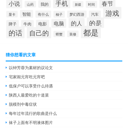
手机
小说
春节
我的
山药
时间
新疆
游戏
智能
有什么
梦幻西游
汽车
显卡
柚子
的是
的人
电脑
电影
牌子
牛肉
都是
的话
自己的
装修
螃蟹
猜你想看的文章
以钟芳蓉为素材的议论文
宅家闹元宵吃元宵吧
低保户可以享受什么待遇
陕西人最爱吃的十道菜
脱模剂中毒症状
每年过年流行的歌曲是什么
袜子上面有不明液体图片