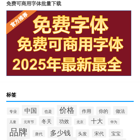
免费可商用字体批量下载
标签
价格
中国
做法
作用
你的
专业
也是
十大
冬天
功效
儿童
元宵节
华为
北京
品牌
多少钱
宋代
宝宝
头发
唐代