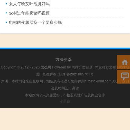
女人每晚艾叶泡脚好吗
农村过年能卖猪吗视频
电梯的变频器换一个要多少钱
方法荟萃
Copyright © 2012 - 2026
怎么网
Powered by
网站分类目录
|
精选推荐文章
|
网站地
图
|
疑难解答
琼ICP备2021005701号
声明：本站内容来自互联网，如信息有错误可发邮件到f_fb#foxmail.com说明，我们
会及时纠正，谢谢
本站仅为个人兴趣爱好，不接盈利性广告及商业合作
小男孩