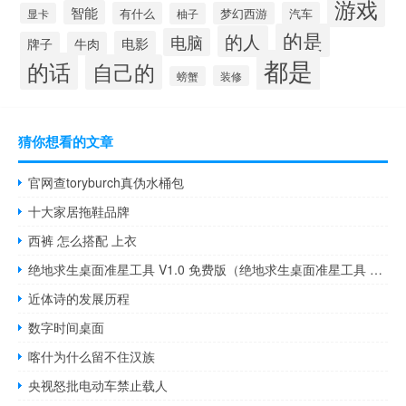
游戏
智能
有什么
梦幻西游
汽车
显卡
柚子
的是
的人
电脑
电影
牌子
牛肉
都是
的话
自己的
装修
螃蟹
猜你想看的文章
官网查toryburch真伪水桶包
十大家居拖鞋品牌
西裤 怎么搭配 上衣
绝地求生桌面准星工具 V1.0 免费版（绝地求生桌面准星工具 V1.0 免费版功能简介）
近体诗的发展历程
数字时间桌面
喀什为什么留不住汉族
央视怒批电动车禁止载人