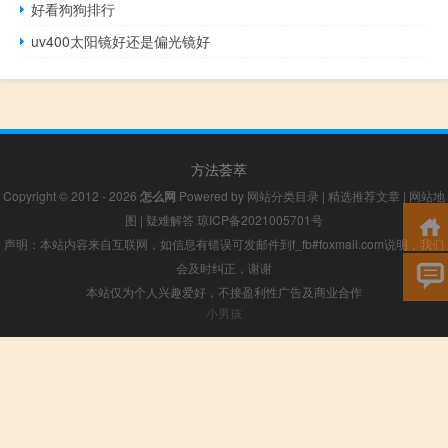
好看狗狗排行
uv400太阳镜好还是偏光镜好
方法荟萃
Copyright © 2012 - 2026
怎么网
Powered by
网站分类目录
|
精选推荐文章
|
网站地
图
|
疑难解答
琼ICP备2021005701号
声明：本站内容来自互联网，如信息有错误可发邮件到f_fb#foxmail.com说明，我们
会及时纠正，谢谢
本站仅为个人兴趣爱好，不接盈利性广告及商业合作
小男孩