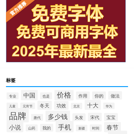
标签
价格
中国
做法
作用
你的
专业
也是
十大
冬天
功效
儿童
元宵节
华为
北京
品牌
多少钱
宋代
宝宝
头发
唐代
手机
小说
春节
我的
山药
时间
新疆