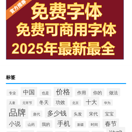
标签
价格
中国
做法
作用
你的
专业
也是
十大
冬天
功效
儿童
元宵节
华为
北京
品牌
多少钱
宋代
宝宝
头发
唐代
手机
小说
春节
我的
山药
时间
新疆