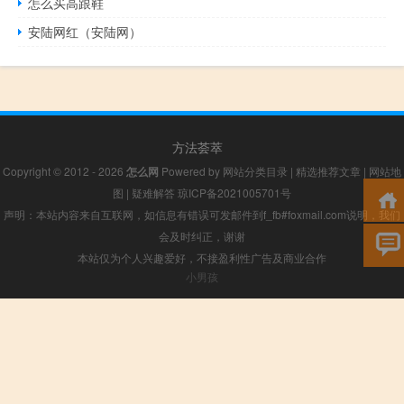
怎么买高跟鞋
安陆网红（安陆网）
方法荟萃
Copyright © 2012 - 2026
怎么网
Powered by
网站分类目录
|
精选推荐文章
|
网站地
图
|
疑难解答
琼ICP备2021005701号
声明：本站内容来自互联网，如信息有错误可发邮件到f_fb#foxmail.com说明，我们
会及时纠正，谢谢
本站仅为个人兴趣爱好，不接盈利性广告及商业合作
小男孩