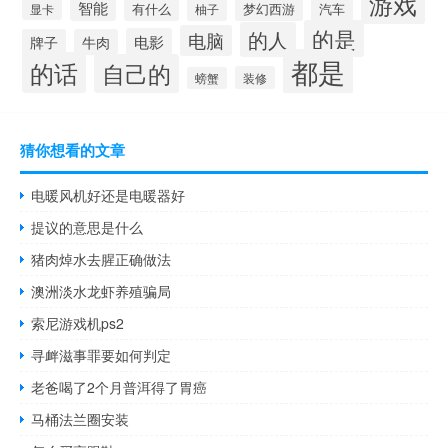
游戏
智能
有什么
梦幻西游
汽车
显卡
柚子
的是
的人
电脑
电影
牌子
牛肉
都是
的话
自己的
装修
螃蟹
猜你想看的文章
电暖风机好还是电暖器好
提议的意思是什么
猪肉焯水去腥正确做法
澳洲淡水龙虾养殖骗局
索尼游戏机ps2
寻衅滋事罪要如何判定
老爸喝了2个月普洱得了胃癌
马桶法兰圈安装