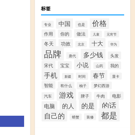
标签
价格
中国
专业
也是
做法
作用
你的
儿童
元宵节
十大
冬天
功效
华为
北京
品牌
多少钱
头发
唐代
小说
宋代
宝宝
我的
山药
手机
春节
时间
显卡
新疆
智能
有什么
梦幻西游
柚子
游戏
电影
牌子
牛肉
汽车
的话
的是
的人
电脑
都是
自己的
装修
螃蟹