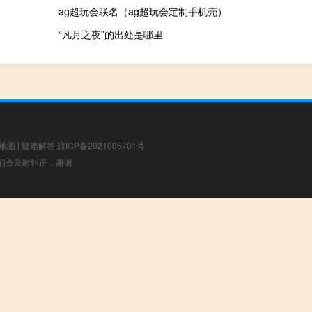
ag超玩会联名（ag超玩会定制手机壳）
“凡月之夜”的出处是哪里
地图
|
疑难解答
琼ICP备2021005701号
，我们会及时纠正，谢谢