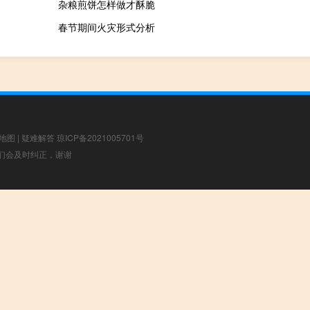
杂粮煎饼怎样做才酥脆
春节期间火灾形式分析
地图
|
疑难解答
琼ICP备2021005701号
，我们会及时纠正，谢谢