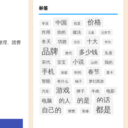
标签
。
价格
中国
专业
也是
做法
作用
你的
儿童
元宵节
十大
冬天
功效
整理、团费
华为
北京
品牌
多少钱
头发
唐代
小说
宋代
宝宝
我的
山药
手机
春节
时间
显卡
新疆
智能
有什么
梦幻西游
柚子
游戏
电影
牌子
牛肉
汽车
的话
的是
的人
电脑
都是
自己的
装修
螃蟹