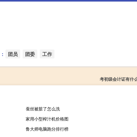
：
团员
团委
工作
考初级会计证有什
蚕丝被脏了怎么洗
家用小型榨汁机价格图
鲁大师电脑跑分排行榜