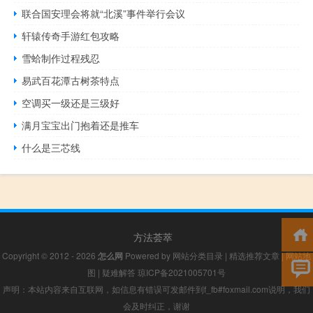
联合国安理会将就“北溪”事件举行会议
轩辕传奇手游红包攻略
雪蛤制作过程残忍
易武百花潭古树茶特点
空调买一级还是三级好
满月宝宝出门抱着还是推车
什么是三芯线
方法荟萃
Copyright © 2012 - 2026
怎么网
Powered by
网站分类目录
|
精选推荐文章
|
网站地
图
|
疑难解答
琼ICP备2021005701号
声明：本站内容来自互联网，如信息有错误可发邮件到f_fb#foxmail.com说明，我们
会及时纠正，谢谢