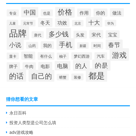
价格
中国
做法
作用
你的
专业
也是
十大
冬天
功效
儿童
元宵节
华为
北京
品牌
多少钱
宋代
宝宝
头发
唐代
手机
小说
春节
我的
山药
时间
新疆
游戏
智能
有什么
梦幻西游
汽车
显卡
柚子
的是
的人
电脑
电影
牌子
牛肉
都是
的话
自己的
装修
螃蟹
猜你想看的文章
永日百科
投资人类型是公司怎么填
adv游戏攻略