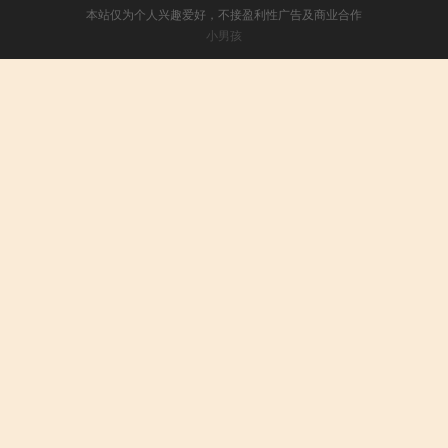
本站仅为个人兴趣爱好，不接盈利性广告及商业合作
小男孩