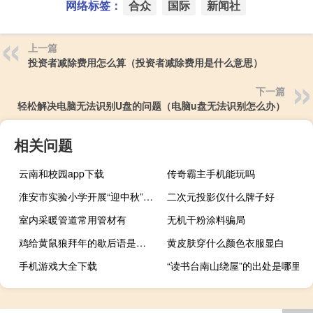
网络标签：
合众
国际
新闻社
上一篇
投资者减除费用怎么算（投资者减除费用是什么意思）
下一篇
轻松解决电脑无法识别U盘的问题（电脑u盘无法识别怎么办）
相关问题
云南和校园app下载
传奇霸主手机能玩吗
淮安市实验小学开展“迎中秋”实践活动 到底什么情况嘞
二次元投影仪什么牌子好
室内采暖管道常用管材有
无机干粉涂料骗局
鸡给黄鼠狼拜年的歇后语是什么
黄皮肤穿什么颜色衣服显白
手机游戏大全下载
“读书台南山绕屋”的出处是哪里