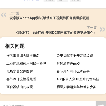
上一篇
安卓版WhatsApp测试版带来了视频和图像质量的更新
下一篇
《绿灯侠》（绿灯侠-美国DC漫画旗下的超级英雄简介）
相关问题
报考事业编去哪里报名
公安提醒不要安装指纹锁
工业网线和家用网线一样吗
时钟滴答声mp3
电热水器配件图解
春节开车有什么奇葩事
春节养什么兰花最香
168的男人穿10厘米的增高鞋
离合器缺油的表现
明星夫妻超大年龄差多少岁