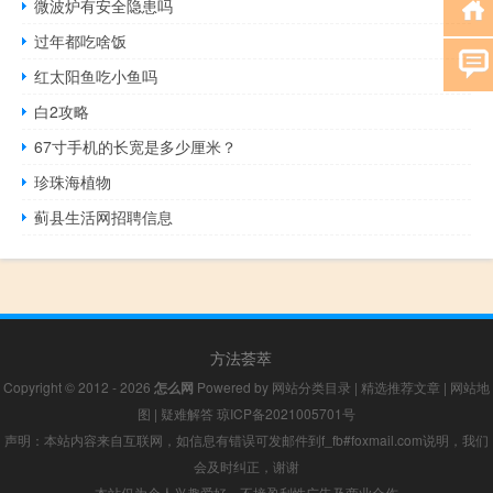
微波炉有安全隐患吗
过年都吃啥饭
红太阳鱼吃小鱼吗
白2攻略
67寸手机的长宽是多少厘米？
珍珠海植物
蓟县生活网招聘信息
方法荟萃
Copyright © 2012 - 2026
怎么网
Powered by
网站分类目录
|
精选推荐文章
|
网站地
图
|
疑难解答
琼ICP备2021005701号
声明：本站内容来自互联网，如信息有错误可发邮件到f_fb#foxmail.com说明，我们
会及时纠正，谢谢
本站仅为个人兴趣爱好，不接盈利性广告及商业合作