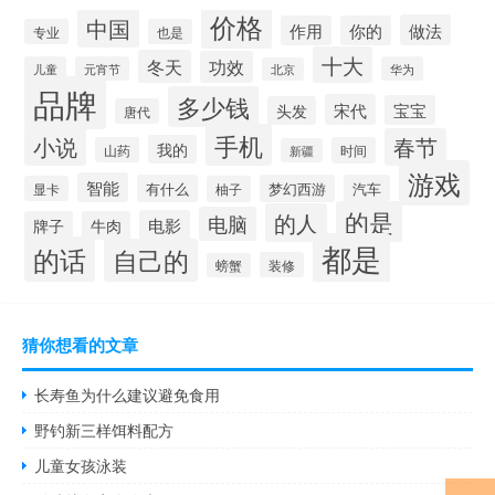
价格
中国
做法
作用
你的
专业
也是
十大
冬天
功效
儿童
元宵节
华为
北京
品牌
多少钱
宋代
宝宝
头发
唐代
手机
小说
春节
我的
山药
时间
新疆
游戏
智能
有什么
梦幻西游
汽车
显卡
柚子
的是
的人
电脑
电影
牌子
牛肉
都是
的话
自己的
装修
螃蟹
猜你想看的文章
长寿鱼为什么建议避免食用
野钓新三样饵料配方
儿童女孩泳装