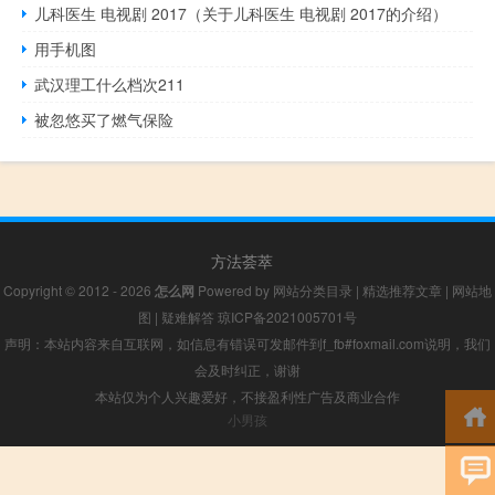
儿科医生 电视剧 2017（关于儿科医生 电视剧 2017的介绍）
用手机图
武汉理工什么档次211
被忽悠买了燃气保险
方法荟萃
Copyright © 2012 - 2026
怎么网
Powered by
网站分类目录
|
精选推荐文章
|
网站地
图
|
疑难解答
琼ICP备2021005701号
声明：本站内容来自互联网，如信息有错误可发邮件到f_fb#foxmail.com说明，我们
会及时纠正，谢谢
本站仅为个人兴趣爱好，不接盈利性广告及商业合作
小男孩