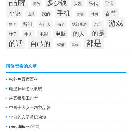
品牌
多少钱
宋代
宝宝
头发
唐代
手机
小说
春节
我的
山药
时间
新疆
游戏
智能
有什么
梦幻西游
汽车
显卡
柚子
的是
的人
电脑
电影
牌子
牛肉
都是
的话
自己的
装修
螃蟹
猜你想看的文章
松花鱼百度百科
电壁挂炉怎么取暖
麻豆摄影工作室
中国十大女士内衣品牌
李白的文学常识简短
reeddiffuser官网