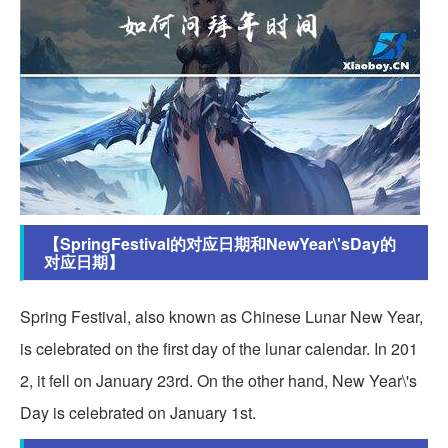
【SpringFestival的对应日期和NewYear\'sDay的
对应日期】
Spring Festival, also known as Chinese Lunar New Year,
is celebrated on the first day of the lunar calendar. In 201
2, it fell on January 23rd. On the other hand, New Year\'s
Day is celebrated on January 1st.