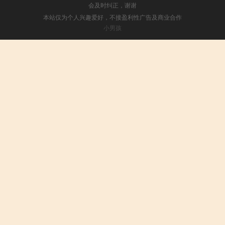
会及时纠正，谢谢
本站仅为个人兴趣爱好，不接盈利性广告及商业合作
小男孩