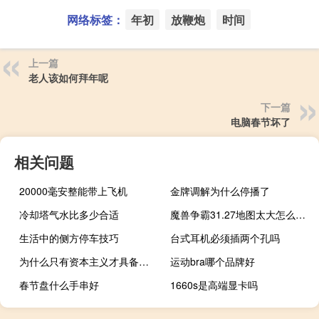
网络标签：
年初
放鞭炮
时间
上一篇
老人该如何拜年呢
下一篇
电脑春节坏了
相关问题
20000毫安整能带上飞机
金牌调解为什么停播了
冷却塔气水比多少合适
魔兽争霸31.27地图太大怎么办（魔兽争霸地图太大怎么办）
生活中的侧方停车技巧
台式耳机必须插两个孔吗
为什么只有资本主义才具备工业革命的条件？
运动bra哪个品牌好
春节盘什么手串好
1660s是高端显卡吗