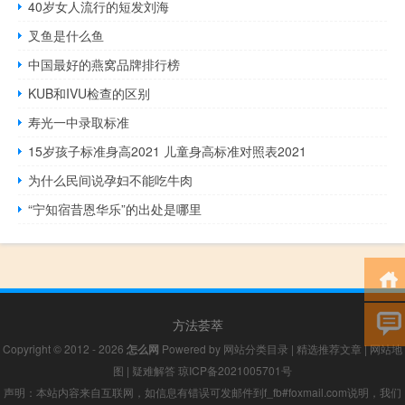
40岁女人流行的短发刘海
叉鱼是什么鱼
中国最好的燕窝品牌排行榜
KUB和IVU检查的区别
寿光一中录取标准
15岁孩子标准身高2021 儿童身高标准对照表2021
为什么民间说孕妇不能吃牛肉
“宁知宿昔恩华乐”的出处是哪里
方法荟萃
Copyright © 2012 - 2026
怎么网
Powered by
网站分类目录
|
精选推荐文章
|
网站地
图
|
疑难解答
琼ICP备2021005701号
声明：本站内容来自互联网，如信息有错误可发邮件到f_fb#foxmail.com说明，我们