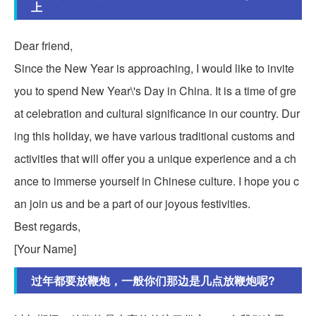
上
Dear friend,
Since the New Year is approaching, I would like to invite
you to spend New Year\'s Day in China. It is a time of gre
at celebration and cultural significance in our country. Dur
ing this holiday, we have various traditional customs and
activities that will offer you a unique experience and a ch
ance to immerse yourself in Chinese culture. I hope you c
an join us and be a part of our joyous festivities.
Best regards,
[Your Name]
过年都要放鞭炮，一般你们那边是几点放鞭炮呢?