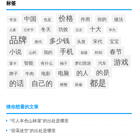
标签
价格
中国
做法
作用
你的
专业
也是
十大
冬天
功效
儿童
元宵节
华为
北京
品牌
多少钱
宋代
宝宝
头发
唐代
手机
小说
春节
我的
山药
时间
新疆
游戏
智能
有什么
梦幻西游
汽车
显卡
柚子
的是
的人
电脑
电影
牌子
牛肉
都是
的话
自己的
装修
螃蟹
猜你想看的文章
“可人本色山林屋”的出处是哪里
“宿霭迷空”的出处是哪里