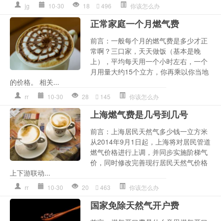
jg
10-30
18
496
你该怎么办
正常家庭一个月燃气费
前言：一般每个月的燃气费是多少才正
常啊？三口家，天天做饭（基本是晚
上），平均每天用一个小时左右，一个
月用量大约15个立方，你再乘以你当地
的价格。 相关...
rr
10-30
28
145
你该怎么办
上海燃气费是几号到几号
前言：上海居民天然气多少钱一立方米
从2014年9月1日起，上海将对居民管道
燃气价格进行上调，并同步实施阶梯气
价，同时修改完善现行居民天然气价格
上下游联动...
rr
10-30
20
463
你该怎么办
国家免除天然气开户费