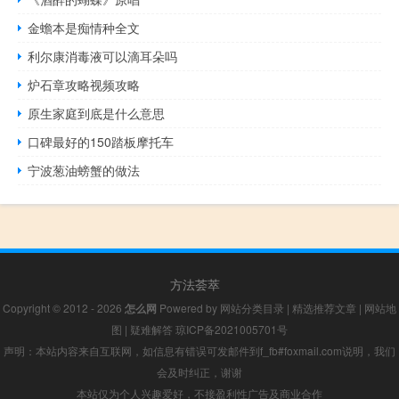
金蟾本是痴情种全文
利尔康消毒液可以滴耳朵吗
炉石章攻略视频攻略
原生家庭到底是什么意思
口碑最好的150踏板摩托车
宁波葱油螃蟹的做法
方法荟萃
Copyright © 2012 - 2026
怎么网
Powered by
网站分类目录
|
精选推荐文章
|
网站地
图
|
疑难解答
琼ICP备2021005701号
声明：本站内容来自互联网，如信息有错误可发邮件到f_fb#foxmail.com说明，我们
会及时纠正，谢谢
本站仅为个人兴趣爱好，不接盈利性广告及商业合作