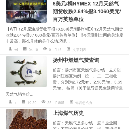
6美元/桶NYMEX 12月天然气
期货收跌2.84%报3.1060美元/
百万英热单位
【WTI 12月原油期货收平报78.26美元/桶NYMEX 12月天然气期货
收跌2.84%报3.1060美元/百万英热单位】!!!今天受到全网的关注度
非常高，那么具体的是什么情况呢...
wt
04-10
0
46
文章列表
扬州中燃燃气费查询
前言：扬州市区天燃气多少钱一立方以
扬州江都区为例，按一、二、三档收
费，分别为2.72元/m、2.96元/m、3.69
元/m。 按照《关于疏导居民生活用管道
天然气销售价...
tr
10-30
35
895
你该怎么办
上海煤气历史
前言：天燃气是多少钱一度？企业回
答：不同的产品价格不一样，要根据具