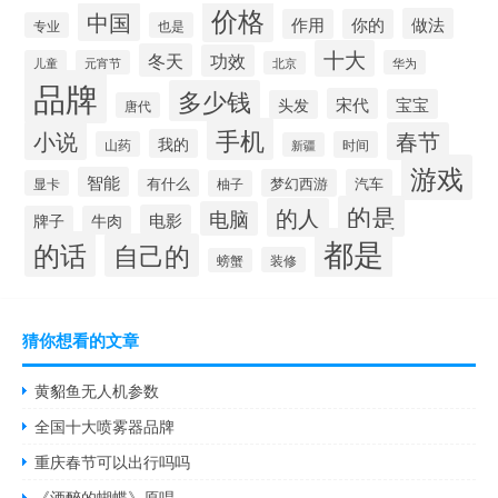
价格
中国
做法
作用
你的
专业
也是
十大
冬天
功效
儿童
元宵节
华为
北京
品牌
多少钱
宋代
宝宝
头发
唐代
手机
小说
春节
我的
山药
时间
新疆
游戏
智能
有什么
梦幻西游
汽车
显卡
柚子
的是
的人
电脑
电影
牌子
牛肉
都是
的话
自己的
装修
螃蟹
猜你想看的文章
黄貂鱼无人机参数
全国十大喷雾器品牌
重庆春节可以出行吗吗
《酒醉的蝴蝶》原唱