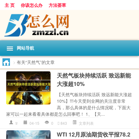
主 页
你该怎么办
方法荟萃
网站导航
>
有关“天然气”的文章
天然气板块持续活跃 致远新能
大涨超10%
【天然气板块持续活跃 致远新能大涨超
10%】!!!今天受到全网的关注度非常
高，那么具体的是什么情况呢，下面大
家可以一起来看看具体都是怎么回事吧！ 1、【天...
tr
04-15
0
843
文章列表
WTI 12月原油期货收平报78.2