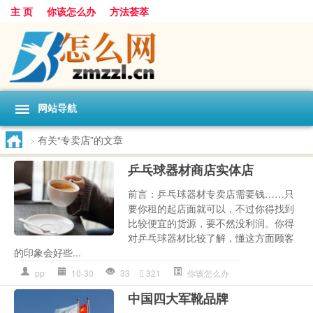
主 页
你该怎么办
方法荟萃
网站导航
>
有关“专卖店”的文章
乒乓球器材商店实体店
前言：乒乓球器材专卖店需要钱……只
要你租的起店面就可以，不过你得找到
比较便宜的货源，要不然没利润。你得
对乒乓球器材比较了解，懂这方面顾客
的印象会好些...
pp
10-30
33
321
你该怎么办
中国四大军靴品牌