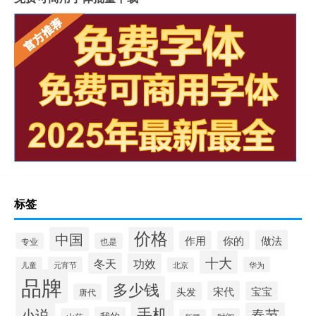
标签
价格
中国
做法
作用
你的
专业
也是
十大
冬天
功效
儿童
元宵节
华为
北京
品牌
多少钱
宋代
宝宝
头发
唐代
手机
小说
春节