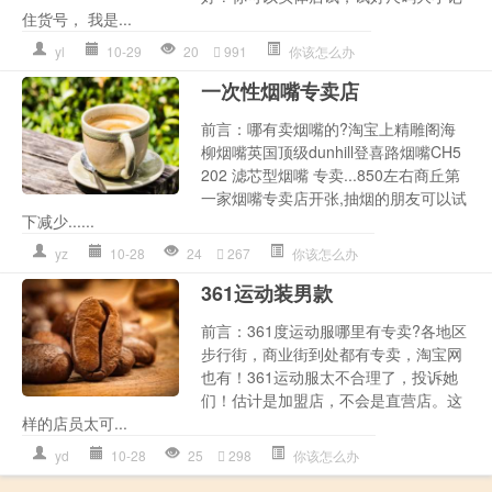
住货号， 我是...
yl
10-29
20
991
你该怎么办
一次性烟嘴专卖店
前言：哪有卖烟嘴的?淘宝上精雕阁海
柳烟嘴英国顶级dunhill登喜路烟嘴CH5
202 滤芯型烟嘴 专卖...850左右商丘第
一家烟嘴专卖店开张,抽烟的朋友可以试
下减少......
yz
10-28
24
267
你该怎么办
361运动装男款
前言：361度运动服哪里有专卖?各地区
步行街，商业街到处都有专卖，淘宝网
也有！361运动服太不合理了，投诉她
们！估计是加盟店，不会是直营店。这
样的店员太可...
yd
10-28
25
298
你该怎么办