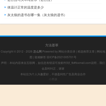
体温计正常的温度是多少
灰太狼的遗书在哪一集（灰太狼的遗书）
方法荟萃
Copyright © 2012 - 2026
怎么网
Powered by
网站分类目录
|
精选推荐文章
|
网站地
图
|
疑难解答
琼ICP备2021005701号
声明：本站内容来自互联网，如信息有错误可发邮件到f_fb#foxmail.com说明，我们
会及时纠正，谢谢
本站仅为个人兴趣爱好，不接盈利性广告及商业合作
小男孩