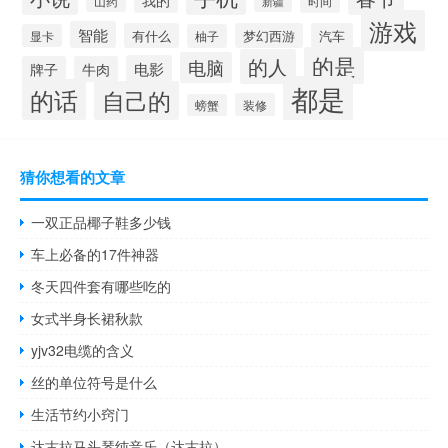
我的
山药
时间
新疆
游戏
智能
有什么
梦幻西游
汽车
显卡
柚子
的是
的人
电脑
电影
牌子
牛肉
都是
的话
自己的
装修
螃蟹
猜你想看的文章
一双正品椰子鞋多少钱
车上必备的17件神器
冬天四件套有哪些吃的
女式半身长裙秋款
yjv32电缆的含义
丝的单位符号是什么
生活节约小窍门
达古拉马头琴纯音乐（达古拉）