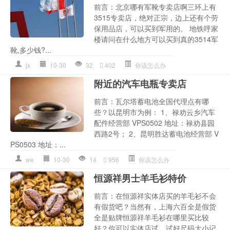
前言：北京哪有军靴专卖店啊三环上有
3515专卖店，绝对正宗，边上还有个劳
保用品店，可以买到军用的。 地铁呼家
楼请问在什么地方可以买到真的3514军
靴,多少钱?...
jx
10-30
32
402
你该怎么办
附近的汽车电瓶专卖店
前言：瓦尔塔蓄电池全国代理点有哪
些？以昆明市为例： 1、禄劝云乡汽车
配件经营部 VPS0502 地址：禄劝县园
西路2号； 2、昆明胜达蓄电池经营部 V
PS0503 地址：...
we
10-30
14
956
你该怎么办
恒源祥男士羊毛衫特价
前言：在恒源祥实体店买的羊毛衫不会
有假货吧？当然有，上海六百全是假货
全是贴牌恒源祥羊毛衫在哪里买比较
好？你可以实体店试，试好尺码大小记