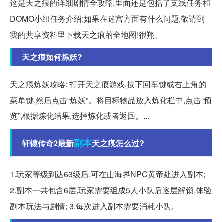
这是天之痕的详细剧情全攻略,里面还是包括了支线任务和
DOMO小组任务介绍:如果在迷宫方面有什么问题,敬请到
我的共享资料里下载天之痕的全地图!很翔。
天之痕如何炼妖?
天之痕炼妖攻略: 打开天之痕游戏,按下回车键或右上角的
菜单键,然后点击“炼妖”。将目标物品放入炼化栏中,点击“预
览”,根据炼化结果,选择炼化或者返回。...
副本
轩辕传奇2最新
天之痕怎么过?
1.玩家等级到达63级后,可在山海界NPC黄帝处进入副本;
2.副本一共包含6层,玩家需要组成5人小队后逐层解锁,体验
副本玩法与剧情; 3.每次进入副本需要消耗小队。