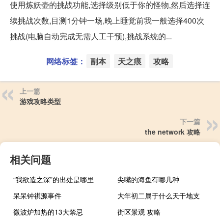
使用炼妖壶的挑战功能,选择级别低于你的怪物,然后选择连
续挑战次数,目测1分钟一场,晚上睡觉前我一般选择400次
挑战(电脑自动完成无需人工干预),挑战系统的...
网络标签：
副本
天之痕
攻略
上一篇
游戏攻略类型
下一篇
the network 攻略
相关问题
“我欲造之深”的出处是哪里
尖嘴的海鱼有哪几种
呆呆钟祺源事件
大年初二属于什么天干地支
微波炉加热的13大禁忌
街区景观 攻略