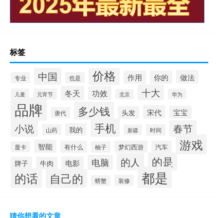
标签
价格
中国
做法
作用
你的
专业
也是
十大
冬天
功效
儿童
元宵节
华为
北京
品牌
多少钱
宋代
宝宝
头发
唐代
手机
小说
春节
我的
山药
时间
新疆
游戏
智能
有什么
梦幻西游
汽车
显卡
柚子
的是
的人
电脑
电影
牌子
牛肉
都是
的话
自己的
装修
螃蟹
猜你想看的文章