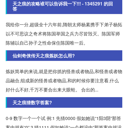
天之痕的攻略谁可以告诉我一下!!! - 1345291 的回
答
我给你一分,超级全十六年前,隋朝太师杨素携手下弟子杨拓
以不可思议之奇术将陈国举国之兵力尽皆毁灭。陈国军师
陈辅以自己孙子之性命保住陈国唯一后。
仙剑奇侠传天之痕炼妖怎么用?
炼妖简单的来说,就是把你抓的怪兽或者物品,和怪兽或者物
品融合,组成新的怪兽或者物品,和的时候你要注意看,什么
好什么不好,千万不要合出来大眼蛙。 合出的...
天之痕猜数字答案?
0-9 数字一个一个试 例:1 先猜0000 假如她说“1阳3阴”那答
案中就有“0” 2 猜1111 假如她说“一个都没中”那答案中就没