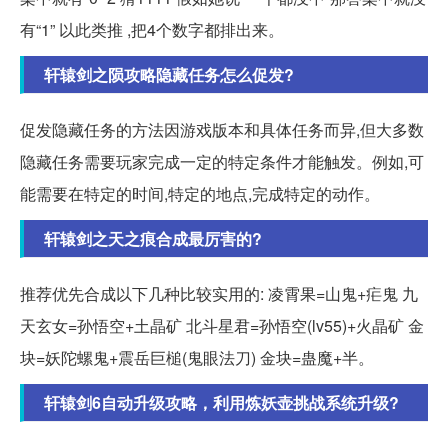
有“1” 以此类推 ,把4个数字都排出来。
轩辕剑之陨攻略隐藏任务怎么促发?
促发隐藏任务的方法因游戏版本和具体任务而异,但大多数
隐藏任务需要玩家完成一定的特定条件才能触发。例如,可
能需要在特定的时间,特定的地点,完成特定的动作。
轩辕剑之天之痕合成最厉害的?
推荐优先合成以下几种比较实用的: 凌霄果=山鬼+疟鬼 九
天玄女=孙悟空+土晶矿 北斗星君=孙悟空(lv55)+火晶矿 金
块=妖陀螺鬼+震岳巨槌(鬼眼法刀) 金块=蛊魔+半。
轩辕剑6自动升级攻略，利用炼妖壶挑战系统升级?