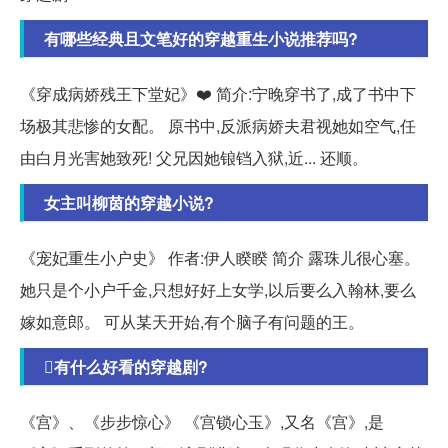
有哪些经典且文笔好的穿越重生小说推荐吗?
《穿成病娇残王下堂妃》❤️ 简介:宁晚穿书了,成了书中下
场极其悲惨的女配。 原书中,反派病娇夫君视她如空气,任
由白月光害她致死! 父兄因她锒铛入狱,近... 还顺。
女主叫柳茵的穿越小说?
《宠妃重生小户史》 作者:伊人睽睽 简介 露珠儿很心塞。
她只是个小户千金,只想好好上女学,以后要么入翰林,要么
嫁如意郎。 可从某天开始,有个脑子有问题的王。
有什么好看的穿越剧?
《宫》、《步步惊心》 《宫锁心玉》,又名《宫》,是