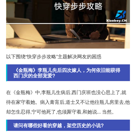
以下围绕“快穿步步攻略”主题解决网友的困惑
《金瓶梅》李瓶儿先后四次嫁人，为何依旧能获得
西门庆的全部宠爱?
在《金瓶梅》中,李瓶儿生病后,西门庆班也没心思上了,就
待在家守着她。病入膏肓后,道士又不让他往瓶儿房里去,他
却怎生忍得,宁可他死了,也须厮守着,和她说... 当然。
请问有哪些好看的穿越，架空历史的小说?