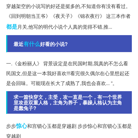
穿越架空的小说写的好还是挺多的,不知道你有没有看过。
《回到明朝当王爷》《夜天子》《锦衣夜行》 这三本作者
都是
月关,他写的明代小说个人真的觉得不错,推...
有什么
最近
好看的小说?
一.《金粉丽人》 背景设定是在民国时期,我真的不怎么看
民国文,但是这一本我好喜欢!!!看完很久偶尔在心里想起还
是会回味。可能现在长大了成熟了,我也会喜欢... ”。
求一篇快穿文，主受，攻一直是一个，有一个世界
里攻是双重人格，主角为养子，暴躁人格认为主角
是蠢兔子?
惊心
步步
和宫锁心玉都是穿越剧 步步惊心和宫锁心玉都是
穿越剧