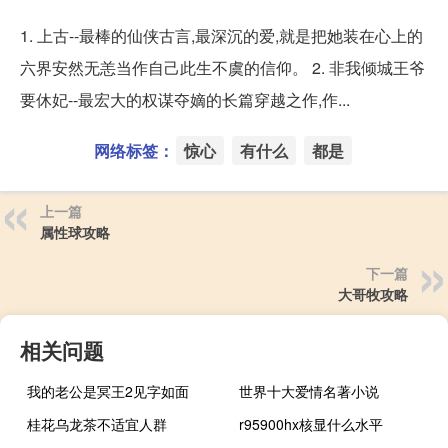
1. 上古--最棒的仙侠古言,最深沉的爱,就是把她装在心上的
六界安然无恙当作自己此生不虞的信仰。 2. 非我倾城王爷
要休妃--最宏大的权谋夺嫡的长篇穿越之作,作...
网络标签：
惊心
有什么
都是
上一篇
属性球攻略
下一篇
大哥牧攻略
相关问题
我的老公是冥王2见字如面
世界十大爱情名著小说
桂花乌龙茶不适宜人群
r95900hx核显什么水平