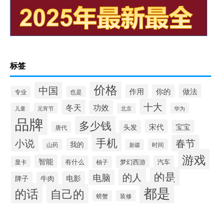
标签
价格
中国
做法
作用
你的
专业
也是
十大
冬天
功效
儿童
元宵节
华为
北京
品牌
多少钱
宋代
宝宝
头发
唐代
手机
小说
春节
我的
山药
时间
新疆
游戏
智能
有什么
梦幻西游
汽车
显卡
柚子
的是
的人
电脑
电影
牌子
牛肉
都是
的话
自己的
装修
螃蟹