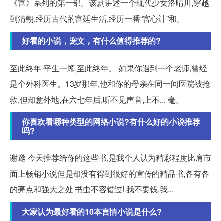
《宫》系列的第一部。该剧讲述一个现代少女洛晴川,穿越
到清朝,经历古代的宫廷生活,经历一番“宫心计”和。
好看的小说，宠文，有什么值得推荐的?
至此终年 平生一顾,至此终年。 如果你遇到一个老师,曾经
是个外科医生。13岁那年,他和你的母亲在同一间医院被抢
救,但却意外地,在六七年后,听不见声音,上不... 毫。
你喜欢看哪种类型的网络小说?有什么好的小说推荐
吗?
谢邀 今天推荐给你的这些书,是我个人认为精彩程度比肩市
面上畅销小说但是却没有得到很好的宣传的精品书,各有各
的亮点和强大之处,书虫不容错过! 我不要钱,我...
大家认为最好看的10本言情小说是什么?