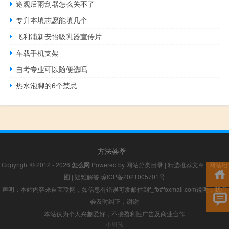
途观后雨刮器怎么关不了
专升本填志愿能填几个
飞利浦新安怡吸乳器宣传片
车载手机支架
自考专业可以随便选吗
热水泡脚的6个禁忌
方法荟萃
Copyright © 2012 - 2026
怎么网
Powered by
网站分类目录
|
精选推荐文章
|
网站地
图
|
疑难解答
琼ICP备2021005701号
声明：本站内容来自互联网，如信息有错误可发邮件到f_fb#foxmail.com说明，我们
会及时纠正，谢谢
本站仅为个人兴趣爱好，不接盈利性广告及商业合作
小男孩