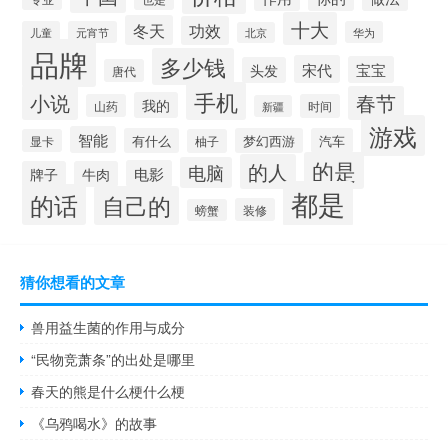
十大
冬天
功效
儿童
元宵节
华为
北京
品牌
多少钱
宋代
宝宝
头发
唐代
手机
小说
春节
我的
山药
时间
新疆
游戏
智能
有什么
梦幻西游
汽车
显卡
柚子
的是
的人
电脑
电影
牌子
牛肉
都是
的话
自己的
装修
螃蟹
猜你想看的文章
兽用益生菌的作用与成分
“民物竞萧条”的出处是哪里
春天的熊是什么梗什么梗
《乌鸦喝水》的故事