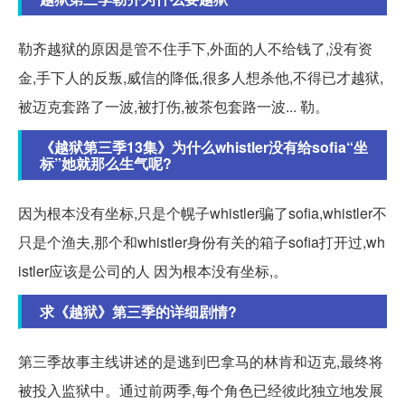
勒齐越狱的原因是管不住手下,外面的人不给钱了,没有资
金,手下人的反叛,威信的降低,很多人想杀他,不得已才越狱,
被迈克套路了一波,被打伤,被茶包套路一波... 勒。
《越狱第三季13集》为什么whistler没有给sofia“坐
标”她就那么生气呢?
因为根本没有坐标,只是个幌子whistler骗了sofia,whistler不
只是个渔夫,那个和whistler身份有关的箱子sofia打开过,wh
istler应该是公司的人 因为根本没有坐标,。
求《越狱》第三季的详细剧情?
第三季故事主线讲述的是逃到巴拿马的林肯和迈克,最终将
被投入监狱中。通过前两季,每个角色已经彼此独立地发展