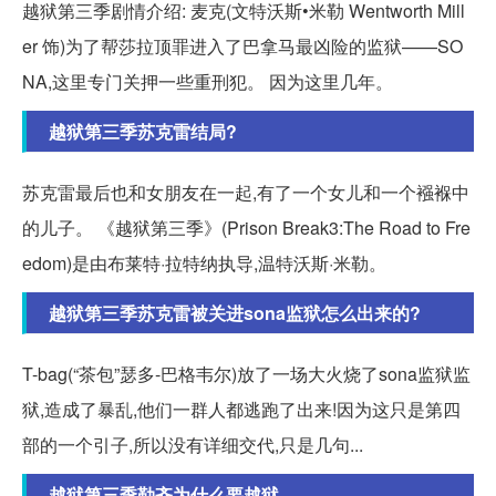
越狱第三季剧情介绍: 麦克(文特沃斯•米勒 Wentworth Mill
er 饰)为了帮莎拉顶罪进入了巴拿马最凶险的监狱——SO
NA,这里专门关押一些重刑犯。 因为这里几年。
越狱第三季苏克雷结局?
苏克雷最后也和女朋友在一起,有了一个女儿和一个襁褓中
的儿子。 《越狱第三季》(Prison Break3:The Road to Fre
edom)是由布莱特·拉特纳执导,温特沃斯·米勒。
越狱第三季苏克雷被关进sona监狱怎么出来的?
T-bag(“茶包”瑟多-巴格韦尔)放了一场大火烧了sona监狱监
狱,造成了暴乱,他们一群人都逃跑了出来!因为这只是第四
部的一个引子,所以没有详细交代,只是几句...
越狱第三季勒齐为什么要越狱