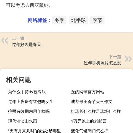
可以考虑去西双版纳。
网络标签：
冬季
北半球
季节
上一篇
过年好久是春天
下一篇
过年手机照片怎么发
相关问题
为什么手持dv被淘汰
丘的网球官方网站
过年上夜班有红包吗女生
成都最美春节天气作文
护照有效期内用年检吗
排球长什么样足球场什么样
现代清淡山水画
1万元以上的老邮票
“天有月来几时”的出处是哪里
液化气罐阀门怎么拧