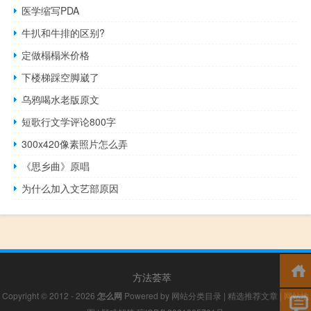
医学缩写PDA
牛扒和牛排的区别?
定做榻榻米价格
下楼梯踩空脚崴了
乌鸦喝水老版原文
短歌行文学评论800字
300x420像素照片怎么弄
《思乡曲》原唱
为什么加入文艺部原因
方法荟萃
Copyright © 2012 - 2026
怎么网
Powered by
网站分类目录
|
精选推荐文章
|
网站地