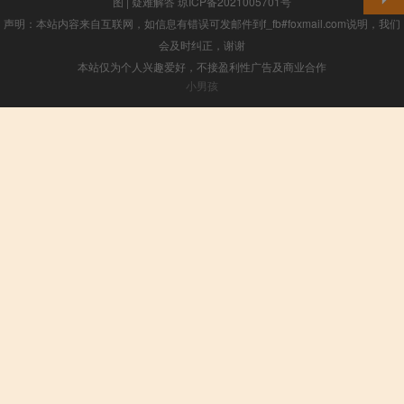
图
|
疑难解答
琼ICP备2021005701号
声明：本站内容来自互联网，如信息有错误可发邮件到f_fb#foxmail.com说明，我们
会及时纠正，谢谢
本站仅为个人兴趣爱好，不接盈利性广告及商业合作
小男孩