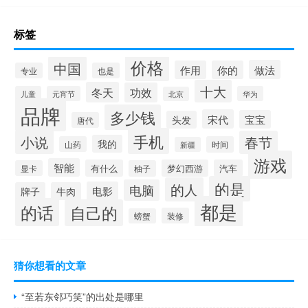
标签
价格
中国
做法
作用
你的
专业
也是
十大
冬天
功效
儿童
元宵节
华为
北京
品牌
多少钱
宋代
宝宝
头发
唐代
手机
小说
春节
我的
山药
时间
新疆
游戏
智能
有什么
梦幻西游
汽车
显卡
柚子
的是
的人
电脑
电影
牌子
牛肉
都是
的话
自己的
装修
螃蟹
猜你想看的文章
“至若东邻巧笑”的出处是哪里