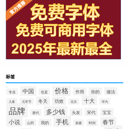
标签
价格
中国
做法
作用
你的
专业
也是
十大
冬天
功效
儿童
元宵节
华为
北京
品牌
多少钱
宋代
宝宝
头发
唐代
手机
小说
春节
我的
山药
时间
新疆