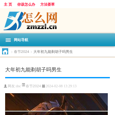
主 页
你该怎么办
方法荟萃
网站导航
>
春节2024
>
大年初九能剃胡子吗男生
大年初九能剃胡子吗男生
春节2024
网友:
dnc
2024-02-08 13:29:13