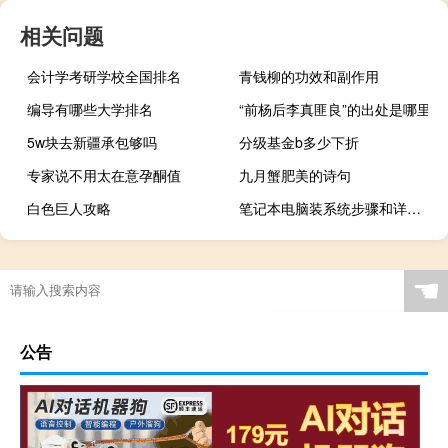
相关问题
会计学考研学校全国排名
青钱柳的功效和副作用
编导有哪些大学排名
“前杨后李真匪良”的出处是哪里
5w块去新疆承包够吗
分级基金b多少下折
专家说不用太在意孕酮值
九月蟹肥美的诗句
白色巨人攻略
笔记本电脑装系统步骤和详细教程
☚
公告