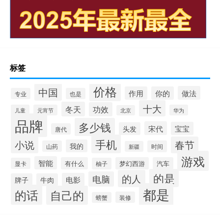
标签
价格
中国
做法
作用
你的
专业
也是
十大
冬天
功效
儿童
元宵节
华为
北京
品牌
多少钱
宋代
宝宝
头发
唐代
手机
小说
春节
我的
山药
时间
新疆
游戏
智能
有什么
梦幻西游
汽车
显卡
柚子
的是
的人
电脑
电影
牌子
牛肉
都是
的话
自己的
装修
螃蟹