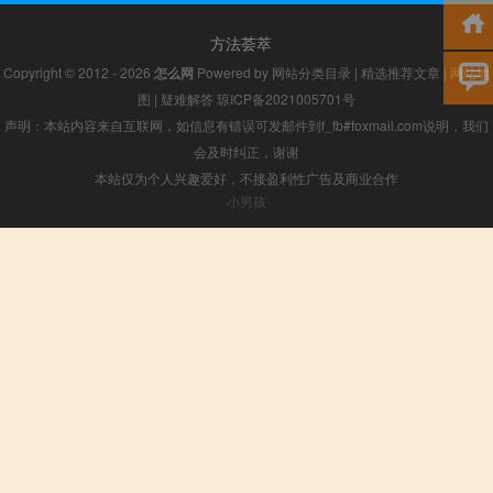
方法荟萃
Copyright © 2012 - 2026
怎么网
Powered by
网站分类目录
|
精选推荐文章
|
网站地
图
|
疑难解答
琼ICP备2021005701号
声明：本站内容来自互联网，如信息有错误可发邮件到f_fb#foxmail.com说明，我们
会及时纠正，谢谢
本站仅为个人兴趣爱好，不接盈利性广告及商业合作
小男孩