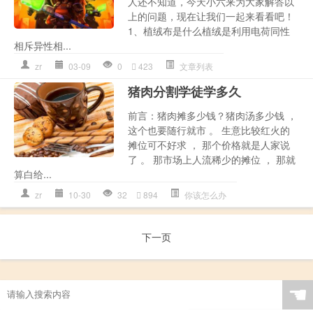
人还不知道，今天小六来为大家解答以
上的问题，现在让我们一起来看看吧！
1、植绒布是什么植绒是利用电荷同性
相斥异性相...
zr
03-09
0
423
文章列表
猪肉分割学徒学多久
前言：猪肉摊多少钱？猪肉汤多少钱 ，
这个也要随行就市 。 生意比较红火的
摊位可不好求 ， 那个价格就是人家说
了 。 那市场上人流稀少的摊位 ， 那就
算白给...
zr
10-30
32
894
你该怎么办
下一页
☚