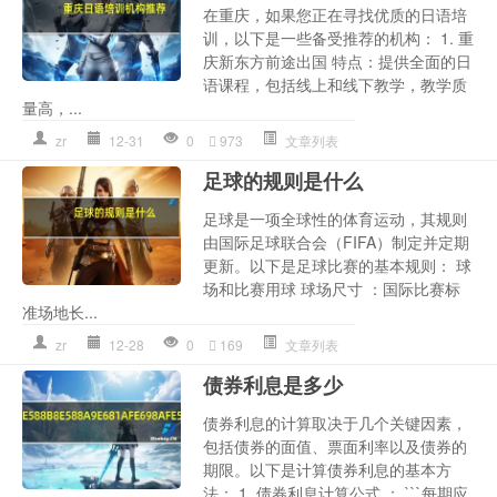
在重庆，如果您正在寻找优质的日语培
训，以下是一些备受推荐的机构： 1. 重
庆新东方前途出国 特点：提供全面的日
语课程，包括线上和线下教学，教学质
量高，...
zr
12-31
0
973
文章列表
足球的规则是什么
足球是一项全球性的体育运动，其规则
由国际足球联合会（FIFA）制定并定期
更新。以下是足球比赛的基本规则： 球
场和比赛用球 球场尺寸 ：国际比赛标
准场地长...
zr
12-28
0
169
文章列表
债券利息是多少
债券利息的计算取决于几个关键因素，
包括债券的面值、票面利率以及债券的
期限。以下是计算债券利息的基本方
法： 1. 债券利息计算公式 ： ```每期应