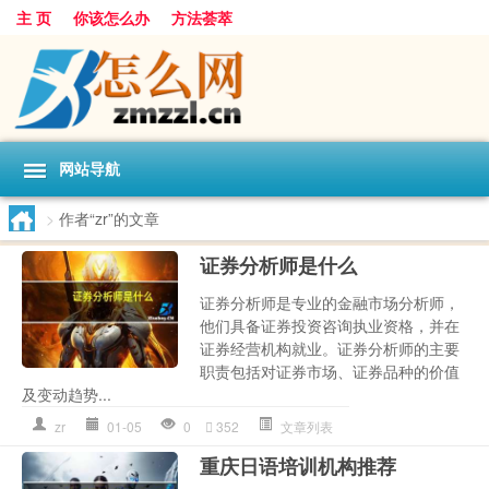
主 页
你该怎么办
方法荟萃
网站导航
>
作者“zr”的文章
证券分析师是什么
证券分析师是专业的金融市场分析师，
他们具备证券投资咨询执业资格，并在
证券经营机构就业。证券分析师的主要
职责包括对证券市场、证券品种的价值
及变动趋势...
zr
01-05
0
352
文章列表
重庆日语培训机构推荐