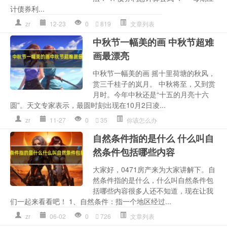
计债券利...
zr
12-23
0
819
文章列表
中秋节一幅美的画 中秋节超难
画最漂亮
中秋节一幅美的画 摇十里荷塘的秋风，
赏三千桂子的岚月。 中秋将至，又到赏
月时。今年中秋还是“十五的月亮十六
圆”。天文专家表示，最圆时刻出现在10月2日凌...
zr
11-27
0
35
你该怎么办
自然条件指的是什么 什么叫自
然条件包括哪些内容
大家好，0471房产来为大家讲解下。自
然条件指的是什么，什么叫自然条件包
括哪些内容很多人还不知道，现在让我
们一起来看看吧！ 1、自然条件：指一个地区经过...
zr
06-02
0
726
文章列表