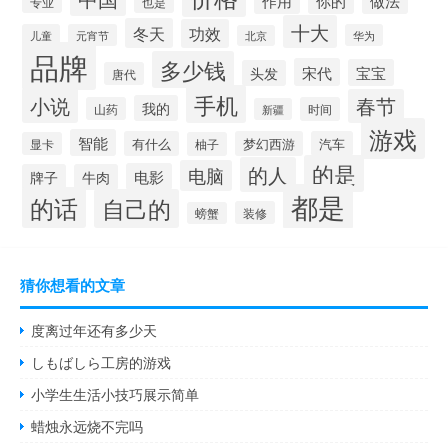
做法
作用
你的
专业
也是
十大
冬天
功效
儿童
元宵节
华为
北京
品牌
多少钱
宋代
宝宝
头发
唐代
手机
小说
春节
我的
山药
时间
新疆
游戏
智能
有什么
梦幻西游
汽车
显卡
柚子
的是
的人
电脑
电影
牌子
牛肉
都是
的话
自己的
装修
螃蟹
猜你想看的文章
度离过年还有多少天
しもばしら工房的游戏
小学生生活小技巧展示简单
蜡烛永远烧不完吗