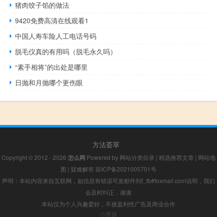
猪肉饺子馅的做法
9420免费高清在线观看1
中国人寿车险人工电话号码
脱毛仪真的有用吗（脱毛永久吗）
“素手相将”的出处是哪里
日抛和月抛哪个更伤眼
方法荟萃
Copyright © 2012 - 2026
怎么网
Powered by
网站分类目录
|
精选推荐文章
|
网站地
图
|
疑难解答
琼ICP备2021005701号
声明：本站内容来自互联网，如信息有错误可发邮件到f_fb#foxmail.com说明，我们
会及时纠正，谢谢
本站仅为个人兴趣爱好，不接盈利性广告及商业合作
小男孩