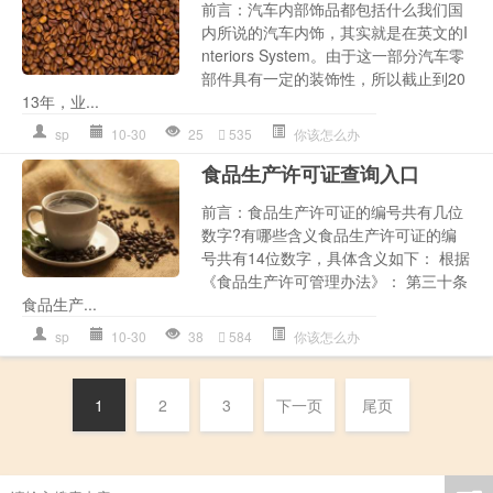
前言：汽车内部饰品都包括什么我们国
内所说的汽车内饰，其实就是在英文的I
nteriors System。由于这一部分汽车零
部件具有一定的装饰性，所以截止到20
13年，业...
sp
10-30
25
535
你该怎么办
食品生产许可证查询入口
前言：食品生产许可证的编号共有几位
数字?有哪些含义食品生产许可证的编
号共有14位数字，具体含义如下： 根据
《食品生产许可管理办法》： 第三十条
食品生产...
sp
10-30
38
584
你该怎么办
1
2
3
下一页
尾页