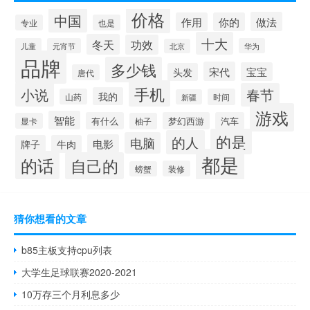
价格
中国
做法
作用
你的
专业
也是
十大
冬天
功效
儿童
元宵节
华为
北京
品牌
多少钱
宋代
宝宝
头发
唐代
手机
小说
春节
我的
山药
时间
新疆
游戏
智能
有什么
梦幻西游
汽车
显卡
柚子
的是
的人
电脑
电影
牌子
牛肉
都是
的话
自己的
装修
螃蟹
猜你想看的文章
b85主板支持cpu列表
大学生足球联赛2020-2021
10万存三个月利息多少