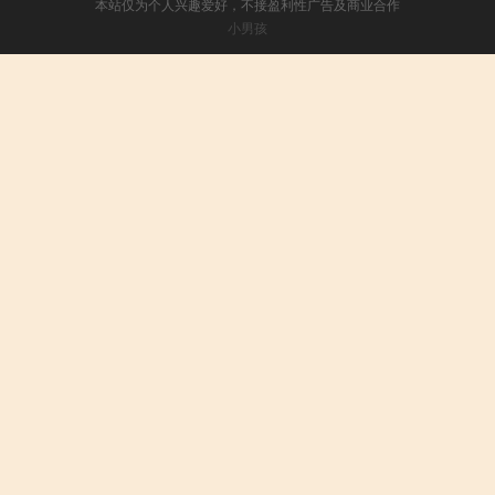
本站仅为个人兴趣爱好，不接盈利性广告及商业合作
小男孩