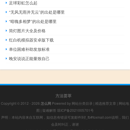
足球彩虹怎么起
“无风无雨并无云”的出处是哪里
“暗魄多相梦”的出处是哪里
筒灯图片大全及价格
红白机模拟器安卓版下载
单位困难补助发放标准
晚安说说正能量致自己
方法荟萃
Copyright © 2012 - 2026
怎么网
Powered by
网站分类目录
|
精选推荐文章
|
网站地
图
|
疑难解答
琼ICP备2021005701号
声明：本站内容来自互联网，如信息有错误可发邮件到f_fb#foxmail.com说明，我们
会及时纠正，谢谢