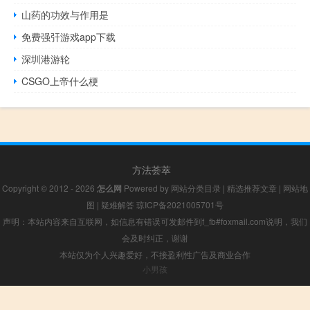
山药的功效与作用是
免费强㢨游戏app下载
深圳港游轮
CSGO上帝什么梗
方法荟萃
Copyright © 2012 - 2026
怎么网
Powered by
网站分类目录
|
精选推荐文章
|
网站地
图
|
疑难解答
琼ICP备2021005701号
声明：本站内容来自互联网，如信息有错误可发邮件到f_fb#foxmail.com说明，我们
会及时纠正，谢谢
本站仅为个人兴趣爱好，不接盈利性广告及商业合作
小男孩