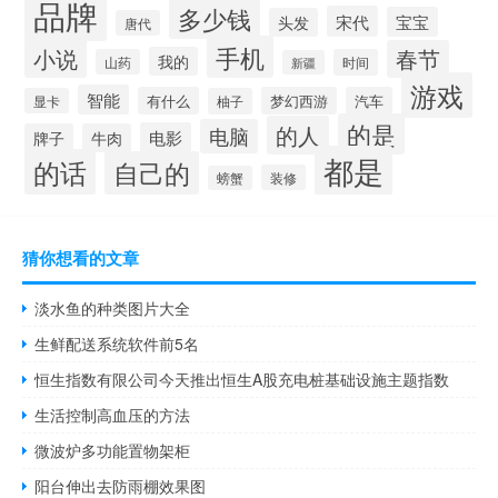
品牌
多少钱
宋代
宝宝
头发
唐代
手机
小说
春节
我的
山药
时间
新疆
游戏
智能
有什么
梦幻西游
汽车
显卡
柚子
的是
的人
电脑
电影
牌子
牛肉
都是
的话
自己的
装修
螃蟹
猜你想看的文章
淡水鱼的种类图片大全
生鲜配送系统软件前5名
恒生指数有限公司今天推出恒生A股充电桩基础设施主题指数
生活控制高血压的方法
微波炉多功能置物架柜
阳台伸出去防雨棚效果图