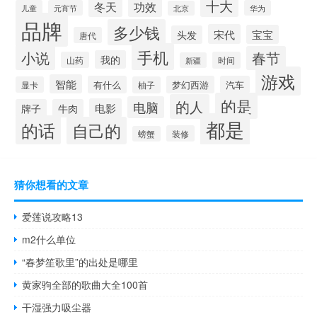
十大
冬天
功效
儿童
元宵节
华为
北京
品牌
多少钱
宋代
宝宝
头发
唐代
手机
小说
春节
我的
山药
时间
新疆
游戏
智能
有什么
梦幻西游
汽车
显卡
柚子
的是
的人
电脑
电影
牌子
牛肉
都是
的话
自己的
装修
螃蟹
猜你想看的文章
爱莲说攻略13
m2什么单位
“春梦笙歌里”的出处是哪里
黄家驹全部的歌曲大全100首
干湿强力吸尘器