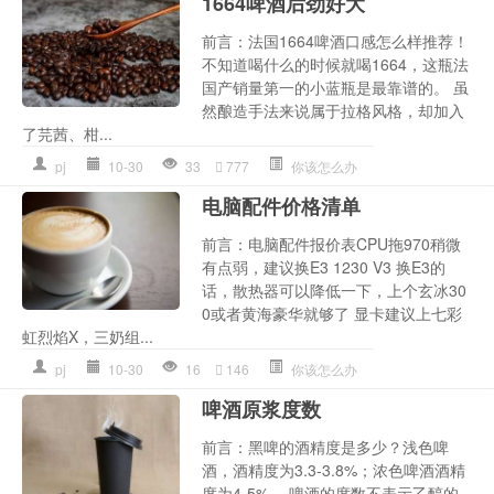
1664啤酒后劲好大
前言：法国1664啤酒口感怎么样推荐！
不知道喝什么的时候就喝1664，这瓶法
国产销量第一的小蓝瓶是最靠谱的。 虽
然酿造手法来说属于拉格风格，却加入
了芫茜、柑...
pj
10-30
33
777
你该怎么办
电脑配件价格清单
前言：电脑配件报价表CPU拖970稍微
有点弱，建议换E3 1230 V3 换E3的
话，散热器可以降低一下，上个玄冰30
0或者黄海豪华就够了 显卡建议上七彩
虹烈焰X，三奶组...
pj
10-30
16
146
你该怎么办
啤酒原浆度数
前言：黑啤的酒精度是多少？浅色啤
酒，酒精度为3.3-3.8%；浓色啤酒酒精
度为4-5%。 啤酒的度数不表示乙醇的