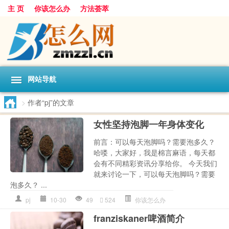
主 页
你该怎么办
方法荟萃
网站导航
>
作者“pj”的文章
女性坚持泡脚一年身体变化
前言：可以每天泡脚吗？需要泡多久？
哈喽，大家好，我是棉言麻语，每天都
会有不同精彩资讯分享给你。 今天我们
就来讨论一下，可以每天泡脚吗？需要
泡多久？ ...
pj
10-30
49
524
你该怎么办
franziskaner啤酒简介