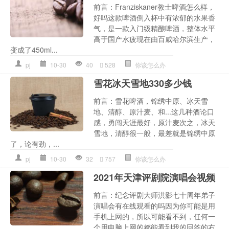
前言：Franziskaner教士啤酒怎么样，
好吗这款啤酒倒入杯中有浓郁的水果香
气，是一款入门级精酿啤酒，整体水平
高于国产水疲现在由百威哈尔滨生产，
变成了450ml...
pj
10-30
40
528
你该怎么办
雪花冰天雪地330多少钱
前言：雪花啤酒，锦绣中原、冰天雪
地、清醇、原汁麦、和...这几种酒论口
感，勇闯天涯最好，原汁麦次之，冰天
雪地，清醇很一般，最差就是锦绣中原
了，论有劲，...
pj
10-30
32
757
你该怎么办
2021年天津评剧院演唱会视频
前言：纪念评剧大师洪影七十周年弟子
演唱会有在线观看的吗因为你可能是用
手机上网的，所以可能看不到，任何一
个用电脑上网的都能看到我的回答的右