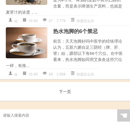
含量，而是表示啤酒生产原料，也就是
麦芽汁的浓度，...
pj
10-30
37
779
你该怎么办
热水泡脚的6个禁忌
前言：天天泡脚好吗中医学的经络理论
认为，五脏六腑自足三阴经（脾、肝、
肾）始，踝部以下有66个穴位。在中医
看来，热水泡脚如同用艾条灸这些穴位
一样，有推...
pj
10-30
29
958
你该怎么办
下一页
☚