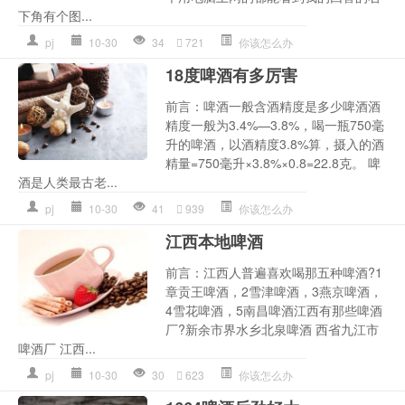
下角有个图...
pj
10-30
34
721
你该怎么办
18度啤酒有多厉害
前言：啤酒一般含酒精度是多少啤酒酒
精度一般为3.4%—3.8%，喝一瓶750毫
升的啤酒，以酒精度3.8%算，摄入的酒
精量=750毫升×3.8%×0.8=22.8克。 啤
酒是人类最古老...
pj
10-30
41
939
你该怎么办
江西本地啤酒
前言：江西人普遍喜欢喝那五种啤酒?1
章贡王啤酒，2雪津啤酒，3燕京啤酒，
4雪花啤酒，5南昌啤酒江西有那些啤酒
厂?新余市界水乡北泉啤酒 西省九江市
啤酒厂 江西...
pj
10-30
30
623
你该怎么办