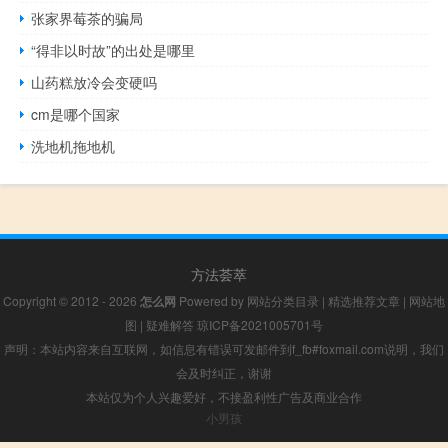
张家界莓茶的骗局
“得非以时故”的出处是哪里
山药糕放冷会变硬吗
cm是哪个国家
洗地机拖地机
方法荟萃
Copyright © 2012 - 2026
怎么网
Powered by
网站分类目录
|
精选推荐文章
|
网站地
图
|
疑难解答
琼ICP备2021005701号
声明：本站内容来自互联网，如信息有错误可发邮件到f_fb#foxmail.com说明，我们
会及时纠正，谢谢
本站仅为个人兴趣爱好，不接盈利性广告及商业合作
小男孩