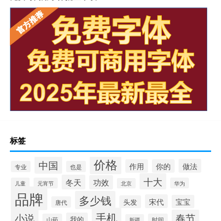
标签
价格
中国
做法
作用
你的
专业
也是
十大
冬天
功效
儿童
元宵节
华为
北京
品牌
多少钱
宋代
宝宝
头发
唐代
手机
小说
春节
我的
山药
时间
新疆