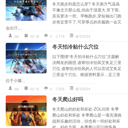
冬天跑步到底怎么穿? 冬天南方气温虽
不像北方那么低,但由于湿度大,常下雨,
其实更冷一些。早晚跑步,穿短袖出门跑
步肯定受不了,可穿厚点的衣服跑一会又
会出汗,...
dtp
02-18
0
719
春节2024
冬天怕冷贴什么穴位
以下围绕“冬天怕冷贴什么穴位”主题解
决网友的困惑 虚寒怕冷怕风艾炙足三里
穴位 虚寒怕冷怕风的人可以尝试艾炙足
三里这个穴位。根据资料显示，足三里
位于小腿...
dtp
02-16
0
555
春节2024
冬天爬山好吗
冬天爬山的好处和坏处-ZOL问答 冬季
爬山好处和坏处 冬季爬山是一项充满挑
战和乐趣的活动，但也有一些好处和坏
处。好处方面，冬季爬山可以锻炼身