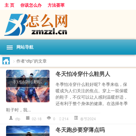
主 页
你该怎么办
方法荟萃
网站导航
>
作者“dtp”的文章
冬天怕冷穿什么鞋男人
冬季怕冷穿什么鞋好呢? 冬季来临，保
暖成为人们关注的焦点。穿上一双保暖
的鞋子，不仅可以让人感到温暖舒适，
还有利于整个身体的健康。在选择冬季
鞋子时，我...
dtp
02-18
0
214
春节2024
冬天跑步要穿薄点吗