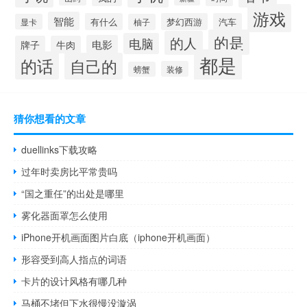
游戏
智能
有什么
梦幻西游
汽车
显卡
柚子
的是
的人
电脑
电影
牌子
牛肉
都是
的话
自己的
装修
螃蟹
猜你想看的文章
duellinks下载攻略
过年时卖房比平常贵吗
“国之重任”的出处是哪里
雾化器面罩怎么使用
iPhone开机画面图片白底（iphone开机画面）
形容受到高人指点的词语
卡片的设计风格有哪几种
马桶不堵但下水很慢没漩涡