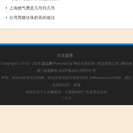
上海燃气费是几号到几号
台湾黑糖珍珠奶茶的做法
方法荟萃
Copyright © 2012 - 2026
怎么网
Powered by
网站分类目录
|
精选推荐文章
|
网站地
图
|
疑难解答
琼ICP备2021005701号
声明：本站内容来自互联网，如信息有错误可发邮件到f_fb#foxmail.com说明，我们
会及时纠正，谢谢
本站仅为个人兴趣爱好，不接盈利性广告及商业合作
小男孩